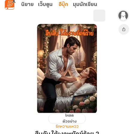
ข้ามไปยังเนื้อหาหลัก
นิยาย
เว็บตูน
อีบุ๊ก
มุมนักเขียน
โหลด
สืบ
ตัวอย่าง
ลับ
รักหวานแหวว
ใต้