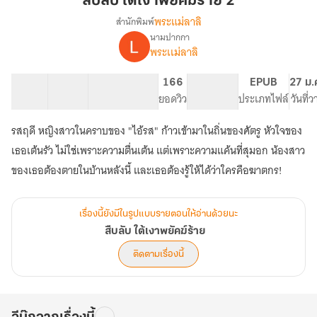
สืบลับ ใต้เงาพยัคฆ์ร้าย 2
เงา
พระแม่ลาลิ
สำนักพิมพ์
พยัคฆ์
นามปากกา
เรื่อง
ร้าย
พระเเม่ลาลิ
สืบ
2
ลับ
ใต้
14 ตอน
16.88K
134
166
PG ทั่วไป
EPUB
27 ม.
เงา
สารบัญ
จำนวนคำ
จำนวนหน้า (A5)
ยอดวิว
ระดับเนื้อหา
ประเภทไฟล์
วันที่
พยัคฆ์
ร้าย
รสฤดี หญิงสาวในคราบของ "ไอ้รส" ก้าวเข้ามาในถิ่นของศัตรู หัวใจของ
เธอเต้นรัว ไม่ใช่เพราะความตื่นเต้น แต่เพราะความแค้นที่สุมอก น้องสาว
ของเธอต้องตายในบ้านหลังนี้ และเธอต้องรู้ให้ได้ว่าใครคือฆาตกร!
เรื่องนี้ยังมีในรูปแบบรายตอนให้อ่านด้วยนะ
สืบลับ ใต้เงาพยัคฆ์ร้าย
ติดตามเรื่องนี้