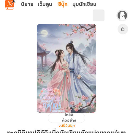
ข้ามไปยังเนื้อหาหลัก
นิยาย
เว็บตูน
อีบุ๊ก
มุมนักเขียน
โหลด
ทะลุ
ตัวอย่าง
มิติ
จีนย้อนยุค
มา