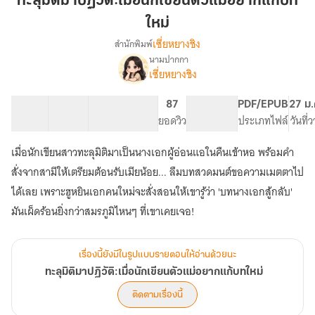
ทะลุมิติมาปฏิวัติ:เมื่อนักเขียนตัวแม่อยากแก้บท
ปฏิวัติ:เมื่อ
ใหม่
นัก
เซี่ยหยางชิง
สำนักพิมพ์
เขียน
นามปากกา
ตัว
เรื่อง
เซี่ยหยางชิง
ทะลุ
แม่
มิติ
อยาก
มา
34 ตอน
50.51K
341
87
PG ทั่วไป
PDF/EPUB
27 ม.
แก้
ปฏิวัติ:เมื่อ
สารบัญ
จำนวนคำ
จำนวนหน้า (A5)
ยอดวิว
ระดับเนื้อหา
ประเภทไฟล์
วันที่
บท
นัก
ใหม่
เขียน
เมื่อนักเขียนสาวทะลุมิติมาเป็นนางเอกผู้อ่อนแอในคืนเข้าหอ พร้อมคำ
ตัว
สั่งจากสามีให้เตรียมต้อนรับเมียน้อย... ลืมบทสวดมนต์ขอความเมตตาไป
แม่
อยาก
ได้เลย เพราะฮูหยินเอกคนใหม่จะสั่งสอนให้เขารู้ว่า 'บทนางเอกสู้กลับ'
แก้
มันเผ็ดร้อนยิ่งกว่าสมรภูมิไหนๆ ที่เขาเคยเจอ!
บท
ใหม่
เรื่องนี้ยังมีในรูปแบบรายตอนให้อ่านด้วยนะ
ทะลุมิติมาปฏิวัติ:เมื่อนักเขียนตัวแม่อยากแก้บทใหม่
ติดตามเรื่องนี้