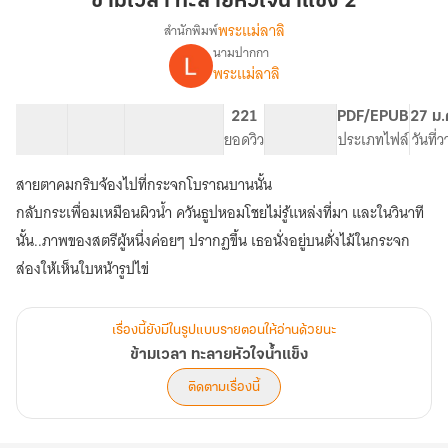
ข้ามเวลา ทะลายหัวใจน้ำแข็ง 2
หัวใจ
พระแม่ลาลิ
สำนักพิมพ์
น้ำ
นามปากกา
เรื่อง
แข็ง
พระแม่ลาลิ
ข้าม
2
เวลา
ทะลาย
14 ตอน
15.65K
68
221
PG ทั่วไป
PDF/EPUB
27 ม.
หัวใจ
สารบัญ
จำนวนคำ
จำนวนหน้า (A5)
ยอดวิว
ระดับเนื้อหา
ประเภทไฟล์
วันที่
น้ำ
แข็ง
สายตาคมกริบจ้องไปที่กระจกโบราณบานนั้น
กลับกระเพื่อมเหมือนผิวน้ำ ควันธูปหอมโชยไม่รู้แหล่งที่มา และในวินาที
นั้น..ภาพของสตรีผู้หนึ่งค่อยๆ ปรากฏขึ้น เธอนั่งอยู่บนตั่งไม้ในกระจก
ส่องให้เห็นใบหน้ารูปไข่
เรื่องนี้ยังมีในรูปแบบรายตอนให้อ่านด้วยนะ
ข้ามเวลา ทะลายหัวใจน้ำแข็ง
ติดตามเรื่องนี้