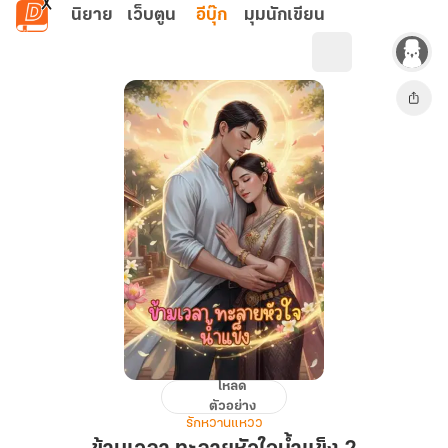
ข้ามไปยังเนื้อหาหลัก
นิยาย
เว็บตูน
อีบุ๊ก
มุมนักเขียน
โหลด
ข้าม
ตัวอย่าง
เวลา
รักหวานแหวว
ทะลาย