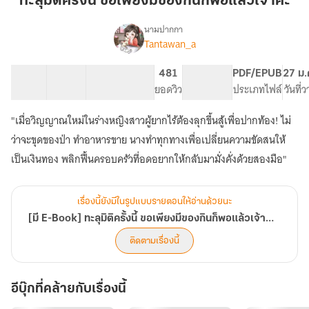
ทะลุมิติครั้งนี้ ขอเพียงมีของกินก็พอแล้วเจ้าค่ะ
นี้
ขอ
นามปากกา
Tantawan_a
[มี
เพียง
เรื่อง
E-
มี
Book]
51 ตอน
79.57K
434
481
PG ทั่วไป
PDF/EPUB
27 ม.
ของกิน
ทะลุ
สารบัญ
จำนวนคำ
จำนวนหน้า (A5)
ยอดวิว
ระดับเนื้อหา
ประเภทไฟล์
วันที่
ก็
มิติ
พอแล้ว
ครั้ง
"เมื่อวิญญาณใหม่ในร่างหญิงสาวผู้ยากไร้ต้องลุกขึ้นสู้เพื่อปากท้อง! ไม่
นี้
เจ้าค่ะ
ว่าจะขุดของป่า ทำอาหารขาย นางทำทุกทางเพื่อเปลี่ยนความขัดสนให้
ขอ
เพียง
เป็นเงินทอง พลิกฟื้นครอบครัวที่อดอยากให้กลับมามั่งคั่งด้วยสองมือ"
มี
ของกิน
ก็
เรื่องนี้ยังมีในรูปแบบรายตอนให้อ่านด้วยนะ
พอแล้ว
[มี E-Book] ทะลุมิติครั้งนี้ ขอเพียงมีของกินก็พอแล้วเจ้าค่ะ
เจ้าค่ะ
ติดตามเรื่องนี้
อีบุ๊กที่คล้ายกับเรื่องนี้