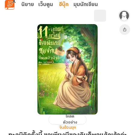
ข้ามไปยังเนื้อหาหลัก
นิยาย
เว็บตูน
อีบุ๊ก
มุมนักเขียน
โหลด
ทะลุ
ตัวอย่าง
มิติ
จีนย้อนยุค
ครั้ง