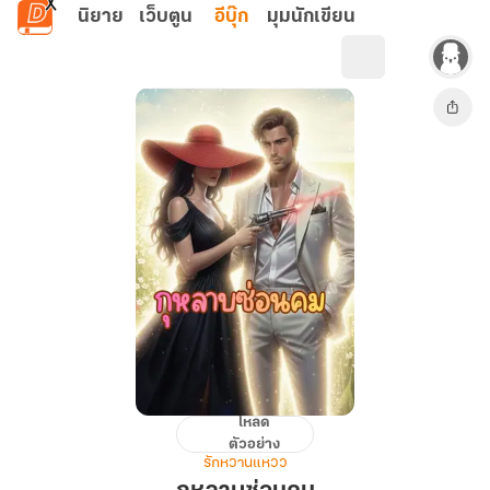
ข้ามไปยังเนื้อหาหลัก
นิยาย
เว็บตูน
อีบุ๊ก
มุมนักเขียน
โหลด
กุหลาบ
ตัวอย่าง
ซ่อน
รักหวานแหวว
คม