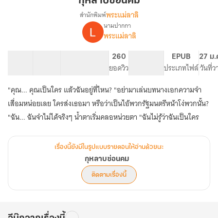
กุหลาบซ่อนคม
พระแม่ลาลิ
สำนักพิมพ์
นามปากกา
เรื่อง
พระแม่ลาลิ
กุหลาบ
ซ่อน
คม
16 ตอน
12.97K
59
260
PG ทั่วไป
EPUB
27 ม.
สารบัญ
จำนวนคำ
จำนวนหน้า (A5)
ยอดวิว
ระดับเนื้อหา
ประเภทไฟล์
วันที่
"คุณ... คุณเป็นใคร แล้วฉันอยู่ที่ไหน? "อย่ามาเล่นบทนางเอกความจำ
เสื่อมหน่อยเลย ใครส่งเธอมา หรือว่าเป็นไอ้พวกรัฐมนตรีหน้าโง่พวกนั้น?
"ฉัน... ฉันจำไม่ได้จริงๆ น้ำตาเริ่มคลอหน่วยตา "ฉันไม่รู้ว่าฉันเป็นใคร
เรื่องนี้ยังมีในรูปแบบรายตอนให้อ่านด้วยนะ
กุหลาบซ่อนคม
ติดตามเรื่องนี้