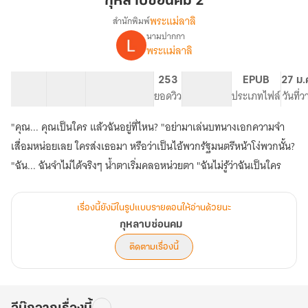
กุหลาบซ่อนคม 2
2
พระแม่ลาลิ
สำนักพิมพ์
นามปากกา
เรื่อง
พระแม่ลาลิ
กุหลาบ
ซ่อน
คม
13 ตอน
16.75K
72
253
PG ทั่วไป
EPUB
27 ม.
สารบัญ
จำนวนคำ
จำนวนหน้า (A5)
ยอดวิว
ระดับเนื้อหา
ประเภทไฟล์
วันที่
"คุณ... คุณเป็นใคร แล้วฉันอยู่ที่ไหน? "อย่ามาเล่นบทนางเอกความจำ
เสื่อมหน่อยเลย ใครส่งเธอมา หรือว่าเป็นไอ้พวกรัฐมนตรีหน้าโง่พวกนั้น?
"ฉัน... ฉันจำไม่ได้จริงๆ น้ำตาเริ่มคลอหน่วยตา "ฉันไม่รู้ว่าฉันเป็นใคร
เรื่องนี้ยังมีในรูปแบบรายตอนให้อ่านด้วยนะ
กุหลาบซ่อนคม
ติดตามเรื่องนี้