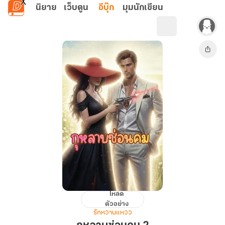
ข้ามไปยังเนื้อหาหลัก
นิยาย
เว็บตูน
อีบุ๊ก
มุมนักเขียน
โหลด
กุหลาบ
ตัวอย่าง
ซ่อน
รักหวานแหวว
คม