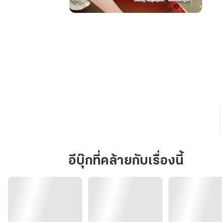
เกิด
ใหม่
เป็น
นาง
ร้าย
เก
รด
บี
ใน
ยุค80
อีบุ๊กที่คล้ายกับเรื่องนี้