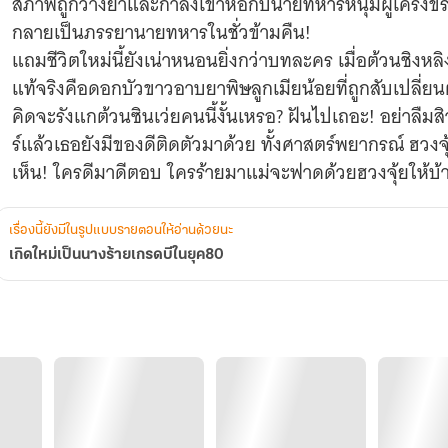
สภาพถูกวางยาและกำลังเข้าหอกับนายทหารหนุ่มผู้เคร่งขรึ
กลายเป็นภรรยานายทหารในชั่วข้ามคืน!
แถมชีวิตใหม่นี้ยังเน่าหนอนยิ่งกว่าบทละคร เมื่อต้วนชิงหลิ
แท้จริงคือดอกบัวขาวอาบยาพิษลูกเมียน้อยที่ถูกสับเปลี่
คิดจะรังแกต้วนซินเว่ยคนนี้งั้นเหรอ? ฝันไปเถอะ! อย่าล
ร์แล้วเธอยังมีของดีติดตัวมาด้วย ทั้งศาสตร์พยากรณ์ ฮวงจุ้
เห็น! ใครดีมาดีตอบ ใครร้ายมาแม่จะฟาดด้วยฮวงจุ้ยให้บ้า
เรื่องนี้ยังมีในรูปแบบรายตอนให้อ่านด้วยนะ
เกิดใหม่เป็นนางร้ายเกรดบีในยุค80