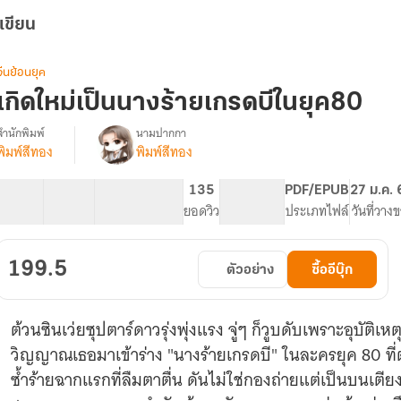
เขียน
จีนย้อนยุค
เกิดใหม่เป็นนางร้ายเกรดบีในยุค80
สำนักพิมพ์
นามปากกา
พิมพ์สีทอง
พิมพ์สีทอง
รื่อง
เกิด
ใหม่
44 ตอน
82.74K
631
135
PG ทั่วไป
PDF/EPUB
27 ม.ค.
เป็น
สารบัญ
จำนวนคำ
จำนวนหน้า (A5)
ยอดวิว
ระดับเนื้อหา
ประเภทไฟล์
วันที่วาง
นาง
ร้าย
เก
199.5
ตัวอย่าง
ซื้ออีบุ๊ก
รด
บี
ใน
ต้วนซินเว่ยซุปตาร์ดาวรุ่งพุ่งแรง จู่ๆ ก็วูบดับเพราะอุบัติ
ยุค80
วิญญาณเธอมาเข้าร่าง "นางร้ายเกรดบี" ในละครยุค 80 ที
ซ้ำร้ายฉากแรกที่ลืมตาตื่น ดันไม่ใช่กองถ่ายแต่เป็นบนเตี