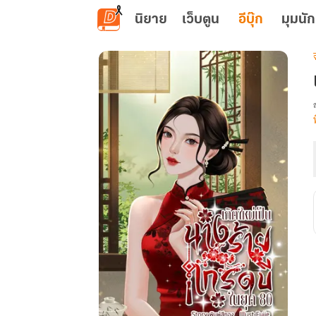
ข้ามไปยังเนื้อหาหลัก
นิยาย
เว็บตูน
อีบุ๊ก
มุมนัก
เ