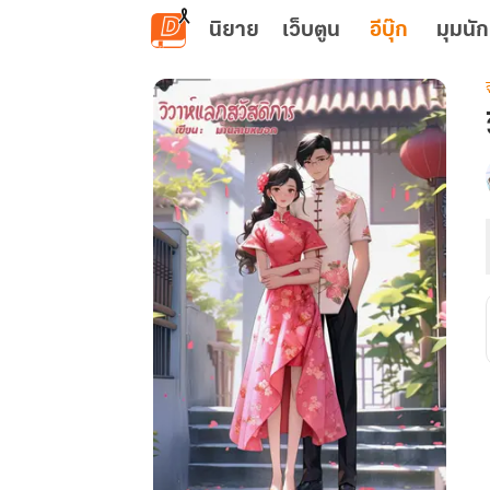
ข้ามไปยังเนื้อหาหลัก
นิยาย
เว็บตูน
อีบุ๊ก
มุมนัก
เ