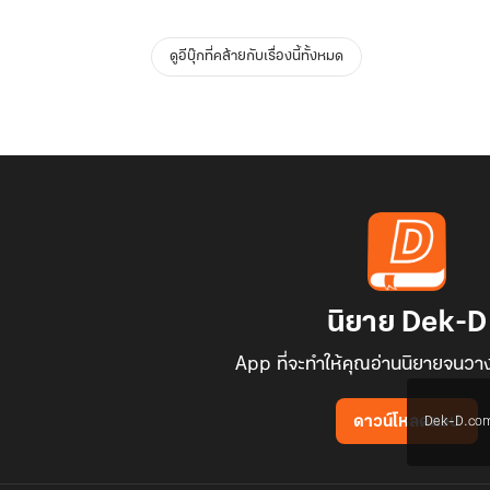
ดูอีบุ๊กที่คล้ายกับเรื่องนี้ทั้งหมด
นิยาย Dek-D
App ที่จะทำให้คุณอ่านนิยายจนวาง
Dek-D.com ใช
ดาวน์โหลดแอป