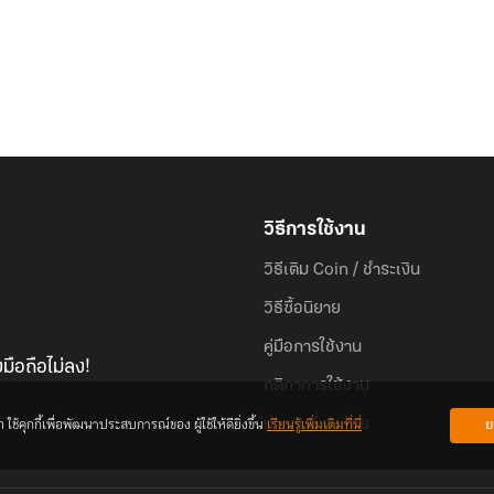
วิธีการใช้งาน
วิธีเติม Coin / ชำระเงิน
วิธีซื้อนิยาย
คู่มือการใช้งาน
มือถือไม่ลง!
กติกาการใช้งาน
้คุกกี้เพื่อพัฒนาประสบการณ์ของ ผู้ใช้ให้ดียิ่งขึ้น
เรียนรู้เพิ่มเติมที่นี่
ย
คำถามที่พบบ่อย