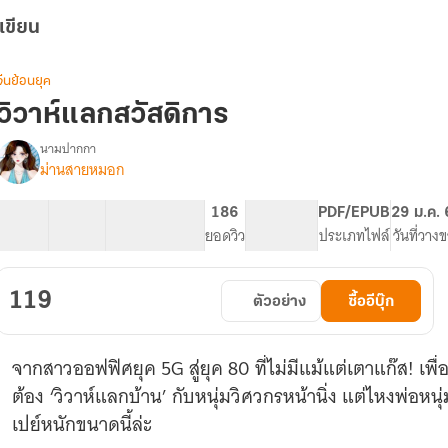
เขียน
จีนย้อนยุค
วิวาห์แลกสวัสดิการ
นามปากกา
ม่านสายหมอก
รื่อง
วิวาห์
แลก
33 ตอน
59.89K
307
186
PG ทั่วไป
PDF/EPUB
29 ม.ค.
สวัสดิการ
สารบัญ
จำนวนคำ
จำนวนหน้า (A5)
ยอดวิว
ระดับเนื้อหา
ประเภทไฟล์
วันที่วาง
119
ตัวอย่าง
ซื้ออีบุ๊ก
จากสาวออฟฟิศยุค 5G สู่ยุค 80 ที่ไม่มีแม้แต่เตาแก๊ส! เพ
ต้อง ‘วิวาห์แลกบ้าน’ กับหนุ่มวิศวกรหน้านิ่ง แต่ไหงพ่อหน
เปย์หนักขนาดนี้ล่ะ