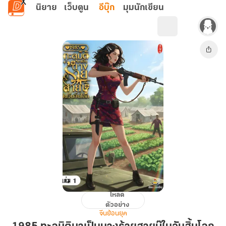
ข้ามไปยังเนื้อหาหลัก
นิยาย
เว็บตูน
อีบุ๊ก
มุมนักเขียน
โหลด
1985
ตัวอย่าง
ทะลุ
จีนย้อนยุค
มิติ