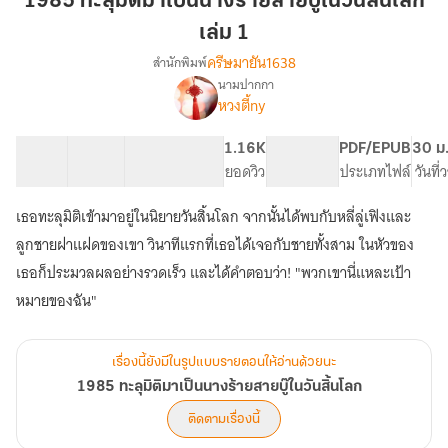
1985 ทะลุมิติมาเป็นนางร้ายสายบู๊ในวันสิ้นโลก
มา
เล่ม 1
เป็น
ครีษมายัน1638
สำนักพิมพ์
นาง
นามปากกา
ร้าย
1985
เรื่อง
หวงตี้ny
สาย
ทะลุ
มิติ
บู๊
14 ตอน
24.07K
180
1.16K
PG ทั่วไป
PDF/EPUB
30 ม
มา
ใน
สารบัญ
จำนวนคำ
จำนวนหน้า (A5)
ยอดวิว
ระดับเนื้อหา
ประเภทไฟล์
วันที
เป็น
วัน
นาง
สิ้น
ร้าย
เธอทะลุมิติเข้ามาอยู่ในนิยายวันสิ้นโลก จากนั้นได้พบกับหลี่ลู่เฟิงและ
โลก
สาย
ลูกชายฝาแฝดของเขา วินาทีแรกที่เธอได้เจอกับชายทั้งสาม ในหัวของ
บู๊
เล่ม
เธอก็ประมวลผลอย่างรวดเร็ว และได้คำตอบว่า! "พวกเขานี่แหละเป้า
ใน
1
วัน
หมายของฉัน"
สิ้น
โลก
เรื่องนี้ยังมีในรูปแบบรายตอนให้อ่านด้วยนะ
1985 ทะลุมิติมาเป็นนางร้ายสายบู๊ในวันสิ้นโลก
ติดตามเรื่องนี้