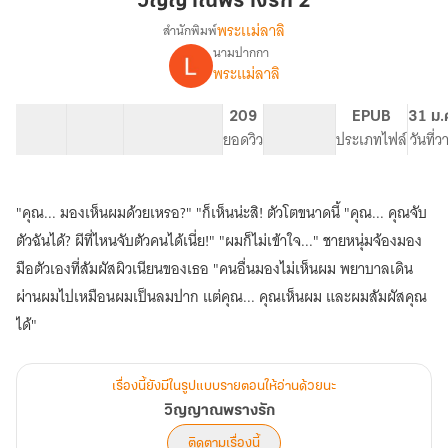
วิญญาณพรางรัก 2
2
พระเเม่ลาลิ
สำนักพิมพ์
นามปากกา
เรื่อง
พระแม่ลาลิ
วิญญาณ
พราง
รัก
11 ตอน
8.56K
28
209
PG ทั่วไป
EPUB
31 ม.
สารบัญ
จำนวนคำ
จำนวนหน้า (A5)
ยอดวิว
ระดับเนื้อหา
ประเภทไฟล์
วันที่
"คุณ... มองเห็นผมด้วยเหรอ?" "ก็เห็นน่ะสิ! ตัวโตขนาดนี้ "คุณ... คุณจับ
ตัวฉันได้? ผีที่ไหนจับตัวคนได้เนี่ย!" "ผมก็ไม่เข้าใจ..." ชายหนุ่มจ้องมอง
มือตัวเองที่สัมผัสผิวเนียนของเธอ "คนอื่นมองไม่เห็นผม พยาบาลเดิน
ผ่านผมไปเหมือนผมเป็นลมปาก แต่คุณ... คุณเห็นผม และผมสัมผัสคุณ
ได้"
เรื่องนี้ยังมีในรูปแบบรายตอนให้อ่านด้วยนะ
วิญญาณพรางรัก
ติดตามเรื่องนี้