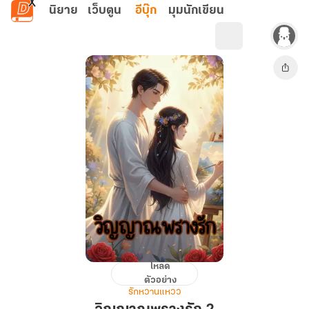
ข้ามไปยังเนื้อหาหลัก
นิยาย
เว็บตูน
อีบุ๊ก
มุมนักเขียน
โหลด
วิญญาณ
ตัวอย่าง
พราง
รักหวานแหวว
รัก