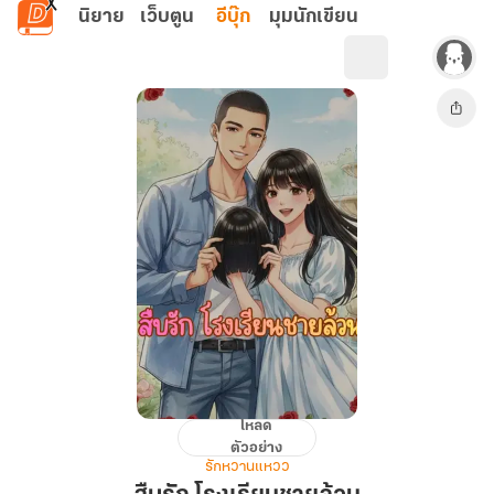
ข้ามไปยังเนื้อหาหลัก
นิยาย
เว็บตูน
อีบุ๊ก
มุมนักเขียน
โหลด
สืบ
ตัวอย่าง
รัก
รักหวานแหวว
โรงเรียน