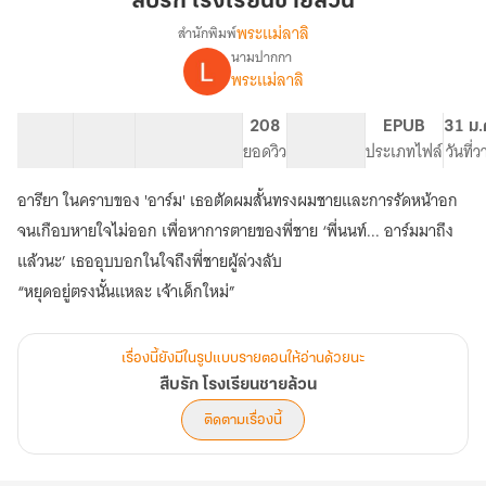
สืบรัก โรงเรียนชายล้วน
ชาย
พระแม่ลาลิ
สำนักพิมพ์
ล้วน
นามปากกา
เรื่อง
พระแม่ลาลิ
สืบ
รัก
โรงเรียน
16 ตอน
13.75K
39
208
PG ทั่วไป
EPUB
31 ม.
ชาย
สารบัญ
จำนวนคำ
จำนวนหน้า (A5)
ยอดวิว
ระดับเนื้อหา
ประเภทไฟล์
วันที่
ล้วน
อารียา ในคราบของ 'อาร์ม' เธอตัดผมสั้นทรงผมชายและการรัดหน้าอก
จนเกือบหายใจไม่ออก เพื่อหาการตายของพี่ชาย ‘พี่นนท์... อาร์มมาถึง
แล้วนะ’ เธออุบบอกในใจถึงพี่ชายผู้ล่วงลับ
“หยุดอยู่ตรงนั้นแหละ เจ้าเด็กใหม่”
เรื่องนี้ยังมีในรูปแบบรายตอนให้อ่านด้วยนะ
สืบรัก โรงเรียนชายล้วน
ติดตามเรื่องนี้