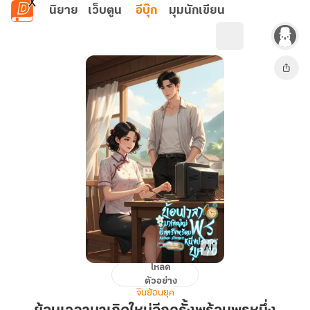
ข้ามไปยังเนื้อหาหลัก
นิยาย
เว็บตูน
อีบุ๊ก
มุมนักเขียน
โหลด
ย้อน
ตัวอย่าง
เวลา
จีนย้อนยุค
มา