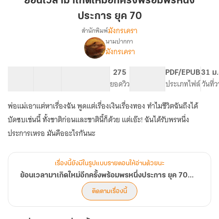
ย้อนเวลามาเกิดใหม่อีกครั้งพร้อมพรหนึ่ง
เกิด
ประการ ยุค 70
ใหม่
มังกรเครา
สำนักพิมพ์
อีก
นามปากกา
ครั้ง
เรื่อง
มังกรเครา
ย้อน
พร้อม
เวลา
พร
มา
53 ตอน
25.85K
217
275
PG ทั่วไป
PDF/EPUB
31 ม.
หนึ่ง
เกิด
สารบัญ
จำนวนคำ
จำนวนหน้า (A5)
ยอดวิว
ระดับเนื้อหา
ประเภทไฟล์
วันที่
ประการ
ใหม่
ยุค
อีก
พ่อแม่เอาแต่หาเรื่องฉัน พูดแต่เรื่องเงินเรื่องทอง ทำไมชีวิตฉันถึงได้
ครั้ง
70
บัดซบเช่นนี้ ทั้งชาติก่อนและชาตินี้ก็ด้วย แต่เอ๊ะ! ฉันได้รับพรหนึ่ง
พร้อม
พร
ประการเหรอ มันคืออะไรกันนะ
หนึ่ง
ประการ
ยุค
เรื่องนี้ยังมีในรูปแบบรายตอนให้อ่านด้วยนะ
70
ย้อนเวลามาเกิดใหม่อีกครั้งพร้อมพรหนึ่งประการ ยุค 70 (มี E-BOOK)
(มี
E-
ติดตามเรื่องนี้
BOOK)