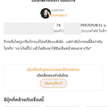
เมียเด็กของกำนันไกร
กำนัน
ไกร
นามปากกา
Emeraldx3
เรื่อง
เมีย
เด็ก
36 ตอน
51.32K
293
76
PG ทั่วไป
PDF/EPUB
31 ม.
ของ
สารบัญ
จำนวนคำ
จำนวนหน้า (A5)
ยอดวิว
ระดับเนื้อหา
ประเภทไฟล์
วันที่
กำนัน
ไกร
ถึงจะยิ่งใหญ่เกรียงไกรแค่ไหนก็ต้องแพ้เมีย...แต่กำนันไกรคนนี้คิดว่ามัน
ไม่จริง! "เอาเงินนี่ไป แล้วไม่ต้องมาให้ฉันเห็นหน้าตอนกลางวัน!"
เรื่องนี้ยังมีในรูปแบบรายตอนให้อ่านด้วยนะ
เมียเด็กของกำนันไกร
ติดตามเรื่องนี้
อีบุ๊กที่คล้ายกับเรื่องนี้