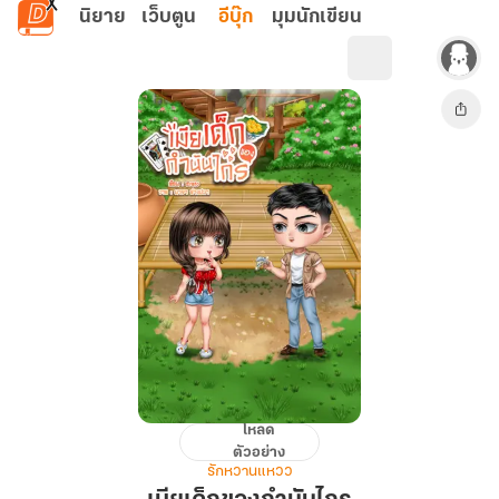
ข้ามไปยังเนื้อหาหลัก
นิยาย
เว็บตูน
อีบุ๊ก
มุมนักเขียน
โหลด
เมีย
ตัวอย่าง
เด็ก
รักหวานแหวว
ของ