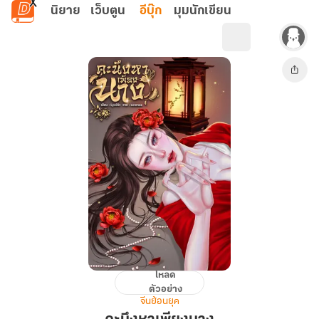
ข้ามไปยังเนื้อหาหลัก
นิยาย
เว็บตูน
อีบุ๊ก
มุมนักเขียน
โหลด
คะนึง
ตัวอย่าง
หา
จีนย้อนยุค
เพียง