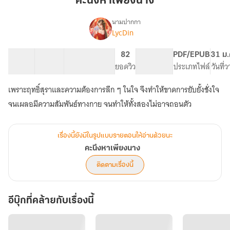
คะนึงหาเพียงนาง
นาง
นามปากกา
LycDin
เรื่อง
คะนึง
หา
24 ตอน
45.43K
224
82
PG ทั่วไป
PDF/EPUB
31 ม.
เพียง
สารบัญ
จำนวนคำ
จำนวนหน้า (A5)
ยอดวิว
ระดับเนื้อหา
ประเภทไฟล์
วันที่
นาง
เพราะฤทธิ์สุราและความต้องการลึก ๆ ในใจ จึงทำให้ขาดการยับยั้งชั่งใจ
จนเผลอมีความสัมพันธ์ทางกาย จนทำให้ทั้งสองไม่อาจถอนตัว
เรื่องนี้ยังมีในรูปแบบรายตอนให้อ่านด้วยนะ
คะนึงหาเพียงนาง
ติดตามเรื่องนี้
อีบุ๊กที่คล้ายกับเรื่องนี้