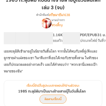
1985 ทะลุมิติมาเป็นนางร้ายสายบู๊ในวันสิ้นโลก
มา
เล่ม 3 (จบ)
เป็น
ครีษมายัน1638
สำนักพิมพ์
นาง
นามปากกา
ร้าย
1985
เรื่อง
หวงตี้ny
สาย
ทะลุ
มิติ
บู๊
18 ตอน
31.07K
226
1.16K
PG ทั่วไป
PDF/EPUB
31 ม.
มา
ใน
สารบัญ
จำนวนคำ
จำนวนหน้า (A5)
ยอดวิว
ระดับเนื้อหา
ประเภทไฟล์
วันที่
เป็น
วัน
นาง
สิ้น
ร้าย
เธอทะลุมิติเข้ามาอยู่ในนิยายวันสิ้นโลก จากนั้นได้พบกับหลี่ลู่เฟิงและ
โลก
สาย
ลูกชายฝาแฝดของเขา วินาทีแรกที่เธอได้เจอกับชายทั้งสาม ในหัวของ
บู๊
เล่ม
เธอก็ประมวลผลอย่างรวดเร็ว และได้คำตอบว่า! "พวกเขานี่แหละเป้า
ใน
3
วัน
หมายของฉัน"
(จบ)
สิ้น
โลก
เรื่องนี้ยังมีในรูปแบบรายตอนให้อ่านด้วยนะ
1985 ทะลุมิติมาเป็นนางร้ายสายบู๊ในวันสิ้นโลก
ติดตามเรื่องนี้