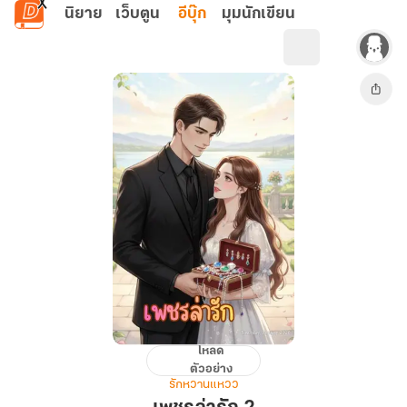
ข้ามไปยังเนื้อหาหลัก
นิยาย
เว็บตูน
อีบุ๊ก
มุมนักเขียน
โหลด
เพชร
ตัวอย่าง
ล่า
รักหวานแหวว
รัก