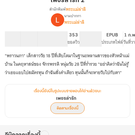
เพชรล่ารัก 2
2
พระแม่ล่าลิ
สำนักพิมพ์
นามปากกา
เรื่อง
พระแม่ล่าลิ
เพชร
ล่า
รัก
16 ตอน
17.83K
48
353
PG ทั่วไป
EPUB
1 ก.พ
สารบัญ
จำนวนคำ
จำนวนหน้า (A5)
ยอดวิว
ระดับเนื้อหา
ประเภทไฟล์
วันที่
"พราวนภา" เด็กสาววัย 18 ปีที่เติบโตมาในฐานะหลานสาวของหัวหน้าแม่
บ้าน ในคฤหาสน์ของ จักรพรรดิ หนุ่มวัย 28 ปีที่ร่ำรวย "อย่าคิดว่าฉันไม่รู้
ว่าเธอแอบไปสมัครทุน ถ้าฉันสั่งคำเดียว ทุนนั้นก็จะหายวับไปกับตา"
เรื่องนี้ยังมีในรูปแบบรายตอนให้อ่านด้วยนะ
เพชรล่ารัก
ติดตามเรื่องนี้