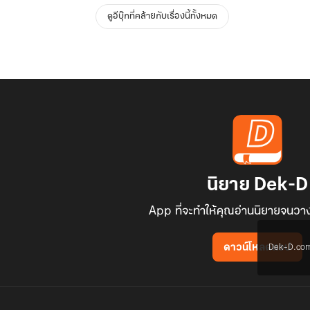
ดูอีบุ๊กที่คล้ายกับเรื่องนี้ทั้งหมด
นิยาย Dek-D
App ที่จะทำให้คุณอ่านนิยายจนวาง
Dek-D.com ใช
ดาวน์โหลดแอป