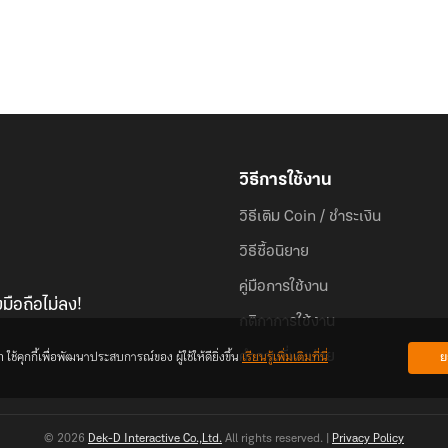
วิธีการใช้งาน
วิธีเติม Coin / ชำระเงิน
วิธีซื้อนิยาย
คู่มือการใช้งาน
มือถือไม่ลง!
กติกาการใช้งาน
้คุกกี้เพื่อพัฒนาประสบการณ์ของ ผู้ใช้ให้ดียิ่งขึ้น
เรียนรู้เพิ่มเติมที่นี่
ย
คำถามที่พบบ่อย
© 2026
Dek-D Interactive Co.,Ltd.
All rights reserved. |
Privacy Policy