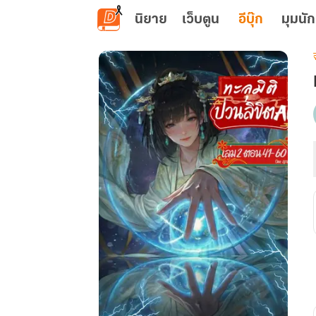
ข้ามไปยังเนื้อหาหลัก
นิยาย
เว็บตูน
อีบุ๊ก
มุมนัก
เ