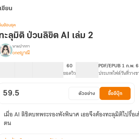
เขียน
จีนย้อนยุค
ทะลุมิติ ป่วนลิขิต AI เล่ม 2
นามปากกา
oneญาณี
รื่อง
ทะลุ
มิติ
20 ตอน
31.59K
209
60
PG ทั่วไป
PDF/EPUB
1 ก.พ. 
ป่วน
สารบัญ
จำนวนคำ
จำนวนหน้า (A5)
ยอดวิว
ระดับเนื้อหา
ประเภทไฟล์
วันที่วางข
ลิขิต
AI
เล่ม
59.5
ตัวอย่าง
ซื้ออีบุ๊ก
2
เมื่อ AI ลิขิตบทพระรองพังพินาศ เธอจึงต้องทะลุมิติไปรื้อเส้
ตน