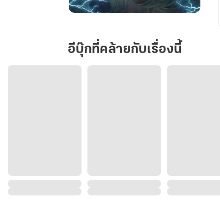
ทะลุ
มิติ
ป่วน
อีบุ๊กที่คล้ายกับเรื่องนี้
ลิขิต
AI
เล่ม
2