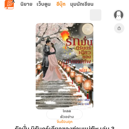
ข้ามไปยังเนื้อหาหลัก
นิยาย
เว็บตูน
อีบุ๊ก
มุมนักเขียน
โหลด
รัก
ตัวอย่าง
มั่น
จีนย้อนยุค
นิ