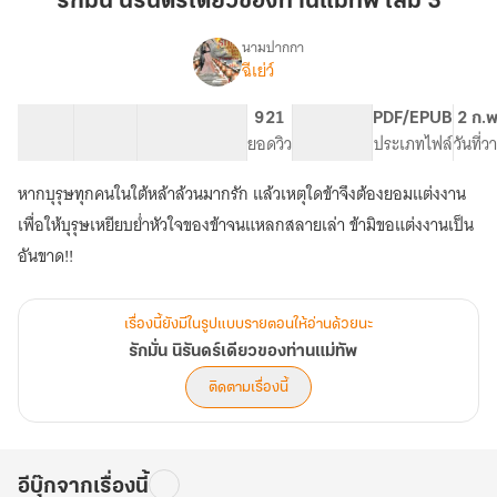
รักมั่น นิรันดร์เดียวของท่านแม่ทัพ เล่ม 3
รัน
ดร์
นามปากกา
ฉีเย่ว์
เรื่อง
เดียว
รัก
ของ
มั่น
17 ตอน
92.3K
453
921
PG ทั่วไป
PDF/EPUB
2 ก.พ
ท่าน
นิ
สารบัญ
จำนวนคำ
จำนวนหน้า (A5)
ยอดวิว
ระดับเนื้อหา
ประเภทไฟล์
วันที่
แม่ทัพ
รัน
ดร์
เล่ม
หากบุรุษทุกคนในใต้หล้าล้วนมากรัก แล้วเหตุใดข้าจึงต้องยอมแต่งงาน
เดียว
3
ของ
เพื่อให้บุรุษเหยียบย่ำหัวใจของข้าจนแหลกสลายเล่า ข้ามิขอแต่งงานเป็น
ท่าน
อันขาด!!
แม่ทัพ
เรื่องนี้ยังมีในรูปแบบรายตอนให้อ่านด้วยนะ
รักมั่น นิรันดร์เดียวของท่านแม่ทัพ
ติดตามเรื่องนี้
อีบุ๊กจากเรื่องนี้