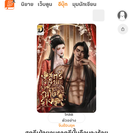
ข้ามไปยังเนื้อหาหลัก
นิยาย
เว็บตูน
อีบุ๊ก
มุมนักเขียน
โหลด
สตรี
ตัวอย่าง
เย้า
จีนย้อนยุค
ยวน