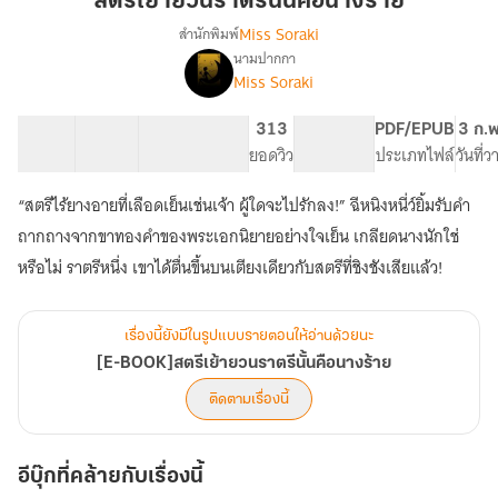
สตรีเย้ายวนราตรีนั้นคือนางร้าย
ราตรี
Miss Soraki
สำนักพิมพ์
นั้น
นามปากกา
[E-
เรื่อง
คือ
Miss Soraki
BOOK]สตรี
นาง
เย้า
ร้าย
29 ตอน
46.27K
240
313
PG ทั่วไป
PDF/EPUB
3 ก.
ยวน
สารบัญ
จำนวนคำ
จำนวนหน้า (A5)
ยอดวิว
ระดับเนื้อหา
ประเภทไฟล์
วันที่
ราตรี
นั้น
คือ
“สตรีไร้ยางอายที่เลือดเย็นเช่นเจ้า ผู้ใดจะไปรักลง!” ฉีหนิงหนี่ว์ยิ้มรับคำ
นาง
ถากถางจากขาทองคำของพระเอกนิยายอย่างใจเย็น เกลียดนางนักใช่
ร้าย
หรือไม่ ราตรีหนึ่ง เขาได้ตื่นขึ้นบนเตียงเดียวกับสตรีที่ชิงชังเสียแล้ว!
เรื่องนี้ยังมีในรูปแบบรายตอนให้อ่านด้วยนะ
[E-BOOK]สตรีเย้ายวนราตรีนั้นคือนางร้าย
ติดตามเรื่องนี้
อีบุ๊กที่คล้ายกับเรื่องนี้