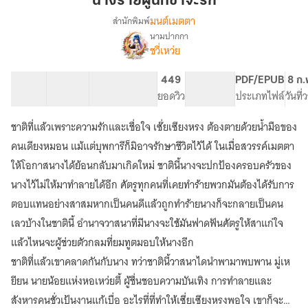
นางร้ายผู้นี้ที่ข้าจะรัก
นี้
มนต์เมตตา
สำนักพิมพ์
ที่
นามปากกา
เรื่อง
ข้า
ชวี่เหว่ย
นาง
จะ
ร้าย
รัก
ผู้
48 ตอน
122.95K
508
449
PG ทั่วไป
PDF/EPUB
8 ก.
นี้
สารบัญ
จำนวนคำ
จำนวนหน้า (A5)
ยอดวิว
ระดับเนื้อหา
ประเภทไฟล์
วันที
ที่
ข้า
ชาติที่แล้วเพราะความรักและเชื่อใจ เซ๊่ยเซียงหรง ต้องตายด้วยน้ำมือของ
จะ
คนเดียงหมอน แม้แต่บุพการีก็มิอาจรักษาชีวิตไว้ได้ ในเมื่อสวรรค์เมตตา
รัก
(มี
ให้โอกาสนางได้ย้อนกลับมาเกิดใหม่ ชาตินี้นางจะปกป้องครอบครัวของ
E
นางไว้ไม่ให้มาทำลายได้อีก ศัตรูทุกคนที่เคยทำร้ายพวกมันต้องได้รับการ
book)
ตอบแทนอย่างสาสมหากเป็นคนดีแล้วถูกทำร้ายนางก็จะกลายเป็นคน
เลวบ้างในชาตินี้ อำนาจวาสนาที่มีนางจะใช้มันฟาดฟันศัตรูให้สาแก่ใจ
แล้วไหนจะผู้ช่วยตัวกลมที่ยมทูตมอบให้นางอีก
ชาติที่แล้วเขาคลาดกันกับนาง ทว่าชาตินี้วาสนาไดนำพามาพบพาน มู่เห
ยียน นายน้อยแห่งหอเหว่ยตี้ ผู้ชื่นชอบความบันเทิง การทำลายและ
สังหารคนชั่วเป้นงานแก้เบื่อ อะไรที่ที่ทำให้เซี่ยเซียงหรงพอใจ เขาก็จะ