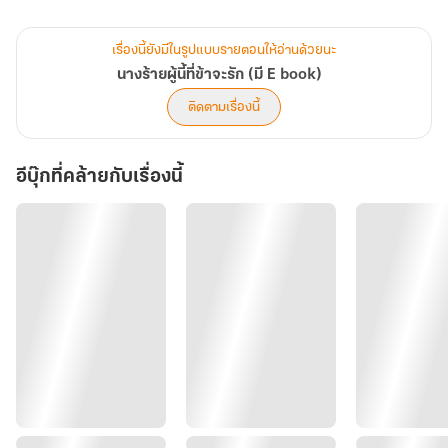
ประเคนให้นางทุกสิ่ง ยกเว้นดาวกับเดือนบนท้องฟ้า นอกนั้นมู่เหยียนจะ
นำมามอบให้นางแทบตัก รวมถึงตัวและหัวใจของเขา ขอค่าตอบแทนจาก
เรื่องนี้ยังมีในรูปแบบรายตอนให้อ่านด้วยนะ
นางเป็นเพียงเต้าหู้คำเล็กๆวันละนิดก็พอ
นางร้ายผู้นี้ที่ข้าจะรัก (มี E book)
ติดตามเรื่องนี้
อีบุ๊กที่คล้ายกับเรื่องนี้