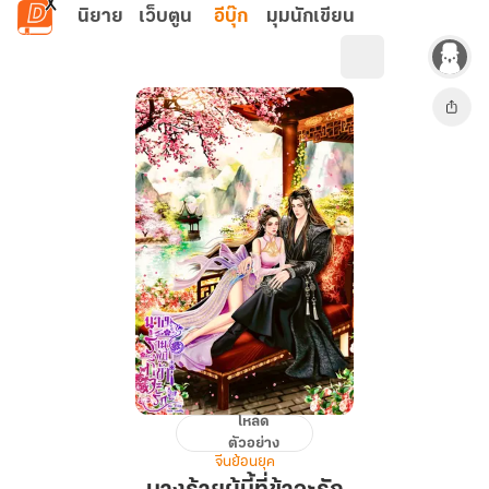
ข้ามไปยังเนื้อหาหลัก
นิยาย
เว็บตูน
อีบุ๊ก
มุมนักเขียน
โหลด
นาง
ตัวอย่าง
ร้าย
จีนย้อนยุค
ผู้