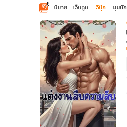
ข้ามไปยังเนื้อหาหลัก
นิยาย
เว็บตูน
อีบุ๊ก
มุมนัก
เ