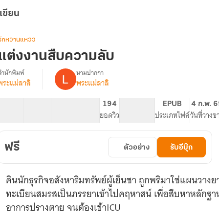
เขียน
รักหวานแหวว
แต่งงานสืบความลับ
สำนักพิมพ์
นามปากกา
พระแม่ลาลิ
พระแม่ลาลิ
รื่อง
แต่งงาน
สืบ
15 ตอน
31.8K
79
194
PG ทั่วไป
EPUB
4 ก.พ. 
ความ
สารบัญ
จำนวนคำ
จำนวนหน้า (A5)
ยอดวิว
ระดับเนื้อหา
ประเภทไฟล์
วันที่วางข
ลับ
ฟรี
ตัวอย่าง
รับอีบุ๊ก
คินนักธุรกิจอสังหาริมทรัพย์ผู้เย็นชา ถูกพริมาใช่แผนวา
ทะเบียนสมรสเป็นภรรยาเข้าไปคฤหาสน์ เพื่อสืบหาหลักฐาน
อาการปรางตาย จนต้องเข้าICU