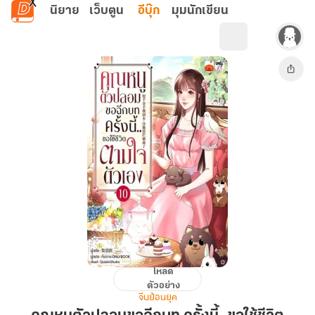
ข้ามไปยังเนื้อหาหลัก
นิยาย
เว็บตูน
อีบุ๊ก
มุมนักเขียน
โหลด
คุณ
ตัวอย่าง
หนู
จีนย้อนยุค
ตัว