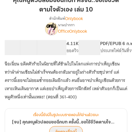
คุณหนูตัวปลอมขอฉีกบท ครั้งนี้..ขอใช้ชีวิต
ปลอม
ตามใจตัวเอง เล่ม 10
ขอ
Onlybook
สำนักพิมพ์
ฉีก
นามปากกา
บท
[จบ]
เรื่อง
OfficeOnlybook
ครั้ง
คุณ
หนู
นี้..ขอ
40 ตอน
65.88K
656
4.11K
PG ทั่วไป
PDF/EPUB
6 ก.
ตัว
ใช้
สารบัญ
จำนวนคำ
จำนวนหน้า (A5)
ยอดวิว
ระดับเนื้อหา
ประเภทไฟล์
วันที่
ปลอม
ชีวิต
ขอ
ตามใจ
ฉีก
ฉือเฉี่ยน อดีตตัวร้ายในนิยายที่ได้ข้ามไปในโลกแห่งการบำเพ็ญเซียน
ตัว
บท
ทว่าฝ่าด่านเซียนไม่สำเร็จจนต้องกลับมาอยู่ในร่างตัวร้ายซุป'ตาร์ แต่
ครั้ง
เอง
คราวนี้เธอจะไม่ยอมซ้ำรอยเดิมอีกแล้ว คนอื่นอาจบำเพ็ญเซียนด้วยการ
นี้..ขอ
เล่ม
ใช้
เหาะเหินเดินอากาศ แต่เธอบำเพ็ญด้วยการฝึกสัตร์ เหล่าตัวเอกก็เป็นแค่
10
ชีวิต
หมูตัวหนึ่งเท่านั้นแหละ! (ตอนที่ 361-400)
ตามใจ
ตัว
เอง
เรื่องนี้ยังมีในรูปแบบรายตอนให้อ่านด้วยนะ
[จบ] คุณหนูตัวปลอมขอฉีกบท ครั้งนี้..ขอใช้ชีวิตตามใจตัวเอง
ติดตามเรื่องนี้