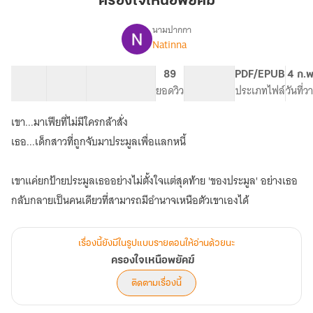
ครองใจเหนือพยัคฆ์
พยัคฆ์
นามปากกา
Natinna
เรื่อง
ครอง
ใจ
28 ตอน
40.66K
316
89
PG ทั่วไป
PDF/EPUB
4 ก.พ
เหนือ
สารบัญ
จำนวนคำ
จำนวนหน้า (A5)
ยอดวิว
ระดับเนื้อหา
ประเภทไฟล์
วันที่
พยัคฆ์
เขา...มาเฟียที่ไม่มีใครกล้าสั่ง
เธอ...เด็กสาวที่ถูกจับมาประมูลเพื่อแลกหนี้
เขาแค่ยกป้ายประมูลเธออย่างไม่ตั้งใจแต่สุดท้าย 'ของประมูล' อย่างเธอ
กลับกลายเป็นคนเดียวที่สามารถมีอำนาจเหนือตัวเขาเองได้
เรื่องนี้ยังมีในรูปแบบรายตอนให้อ่านด้วยนะ
ครองใจเหนือพยัคฆ์
ติดตามเรื่องนี้