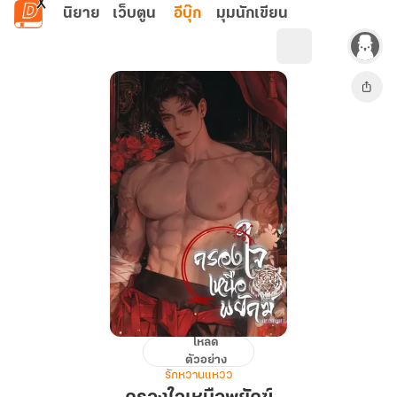
ข้ามไปยังเนื้อหาหลัก
นิยาย
เว็บตูน
อีบุ๊ก
มุมนักเขียน
โหลด
ครอง
ตัวอย่าง
ใจ
รักหวานแหวว
เหนือ