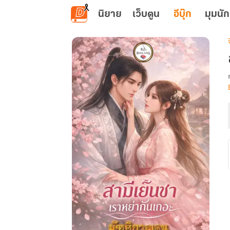
ข้ามไปยังเนื้อหาหลัก
นิยาย
เว็บตูน
อีบุ๊ก
มุมนัก
เ