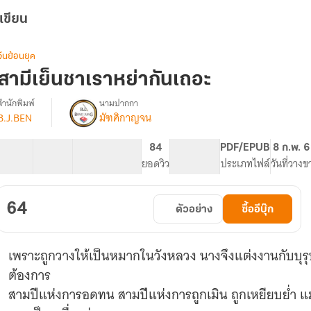
เขียน
จีนย้อนยุค
สามีเย็นชาเราหย่ากันเถอะ
สำนักพิมพ์
นามปากกา
B.J.BEN
มัฑศิกาญจน
รื่อง
สามี
เย็น
13 ตอน
16.16K
179
84
PG ทั่วไป
PDF/EPUB
8 ก.พ. 
ชา
สารบัญ
จำนวนคำ
จำนวนหน้า (A5)
ยอดวิว
ระดับเนื้อหา
ประเภทไฟล์
วันที่วางข
เรา
หย่า
กัน
64
ตัวอย่าง
ซื้ออีบุ๊ก
เถอะ
เพราะถูกวางให้เป็นหมากในวังหลวง นางจึงแต่งงานกับบุรุษ
ต้องการ
สามปีแห่งการอดทน สามปีแห่งการถูกเมิน ถูกเหยียบย่ำ แม้