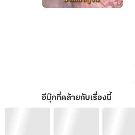
สามี
เย็น
ชา
เรา
หย่า
กัน
เถอะ
อีบุ๊กที่คล้ายกับเรื่องนี้