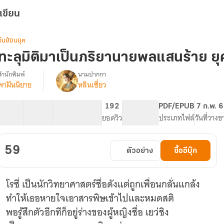
เขียน
จีนย้อนยุค
ทะลุมิติมาเป็นภริยานายพลแสนร้าย ยุ
สำนักพิมพ์
นามปากกา
พาฝันนิยาย
หลินเซี่ยว
รื่อง
ทะลุ
มิติ
37 ตอน
40.25K
220
192
PG ทั่วไป
PDF/EPUB
7 ก.พ. 
มา
สารบัญ
จำนวนคำ
จำนวนหน้า (A5)
ยอดวิว
ระดับเนื้อหา
ประเภทไฟล์
วันที่วางข
เป็น
ภริยา
นาย
59
ตัวอย่าง
ซื้ออีบุ๊ก
พล
แสน
ร้าย
โรซี่ เป็นนักวิทยาศาสตร์ชื่อดังแต่ถูกเพื่อนกลั่นแกล้ง
ยุค
80
ทำให้เธอหายใจเอาสารพิษเข้าไปและหมดสติ
พอรู้สึกตัวอีกทีก็อยู่ร่างของผู้หญิงชื่อ เยว่ชิง