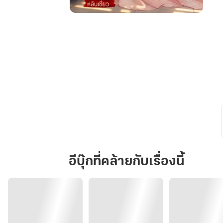
ทะลุ
มิติ
มา
เป็น
ภริยา
นาย
พล
แสน
ร้าย
ยุค
80
อีบุ๊กที่คล้ายกับเรื่องนี้