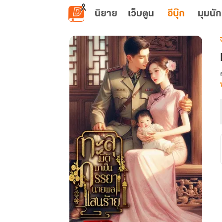
ข้ามไปยังเนื้อหาหลัก
นิยาย
เว็บตูน
อีบุ๊ก
มุมนัก
เ