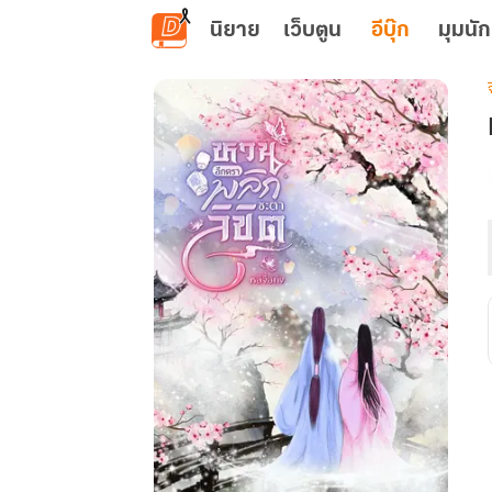
ข้ามไปยังเนื้อหาหลัก
นิยาย
เว็บตูน
อีบุ๊ก
มุมนัก
เ