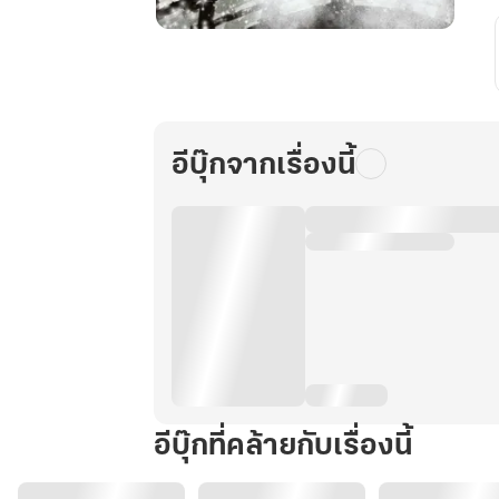
หวน
อีก
ครา
พลิก
ชะตา
อีบุ๊กจากเรื่องนี้
ลิขิต
เล่ม1
อีบุ๊กที่คล้ายกับเรื่องนี้