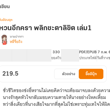
เขียน
จีนย้อนยุค
หวนอีกครา พลิกชะตาลิขิต เล่ม1
นามปากกา
หลี่จื่อถิง
รื่อง
หวน
อีก
63 ตอน
119.28K
569
330
PG ทั่วไป
PDF/EPUB
7 ก.พ. 
ครา
สารบัญ
จำนวนคำ
จำนวนหน้า (A5)
ยอดวิว
ระดับเนื้อหา
ประเภทไฟล์
วันที่วาง
พลิก
ชะตา
ลิขิต
219.5
ตัวอย่าง
ซื้ออีบุ๊ก
(มี
E-
book)
ชั่วชีวิตของซ่งอี้หรานไม่เคยคิดว่าจะต้องมาจบลงด้วยควา
นางรักสุดหัวใจกลับมอบความตายให้นางอย่างโหดเหี้ยม
ทว่าสิ่งเดียวที่นางเสียใจมากที่สุดไม่ใช่เพราะทุ่มเทใจให้ผ