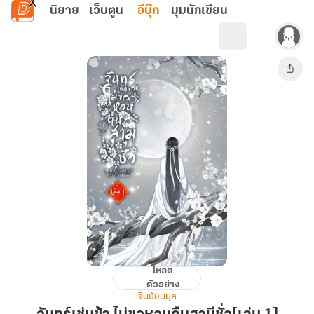
ข้ามไปยังเนื้อหาหลัก
นิยาย
เว็บตูน
อีบุ๊ก
มุมนักเขียน
โหลด
จันทร์
ตัวอย่าง
เช่น
จีนย้อนยุค
ข้า