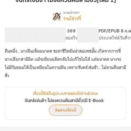
จันทร์เช่นข้า ไม่ขอหวนคืนสามีชั่ว[เล่ม 1]
ไม่
ขอ
นามปากกา
ว่านโซ่วจวี๋
เรื่อง
หวน
จันทร์
คืน
เช่น
25 ตอน
49.93K
275
369
PG ทั่วไป
PDF/EPUB
8 ก.
สามี
ข้า
สารบัญ
จำนวนคำ
จำนวนหน้า (A5)
ยอดวิว
ระดับเนื้อหา
ประเภทไฟล์
วันที่
ชั่ว[เล่ม
ไม่
ขอ
1]
คืนหนึ่ง...นางฝันเห็นอนาคต ชะตาชีวิตอันน่าสมเพชนั้น เกิดจากการที่
หวน
คืน
นางเลือกสามีผิด แม้จะย้อนอดีตกลับไปแก้ไขไม่ได้ แต่อนาคต นางจะ
สามี
ไม่มีวันยอมให้เป็นเหมือนในความฝัน เพราะจันทร์เช่นข้า...ไม่หวนคืนสามี
ชั่ว|
ชั่ว
มี
E-
Book
เรื่องนี้ยังมีในรูปแบบรายตอนให้อ่านด้วยนะ
จันทร์เช่นข้า ไม่ขอหวนคืนสามีชั่ว|มี E-Book
ติดตามเรื่องนี้