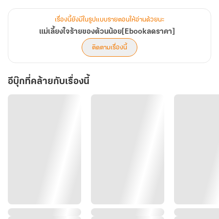
นิยายซีรี่ส์นี้ เป็นนิยายเรื่องสั้น มีจำนวนตอนทั้งหมด 15ตอนหลัก
และ1ตอนพิเศษทั้งสองเรื่องเลย สามารถอ่านแยกเล่มได้ เพราะเนื้อหา
เรื่องนี้ยังมีในรูปแบบรายตอนให้อ่านด้วยนะ
ไม่ได้เกี่ยวเนื่องกันค่ะ
แม่เลี้ยงใจร้ายของต้วนน้อย[Ebookลดราคา]
ติดตามเรื่องนี้
-----
อีบุ๊กที่คล้ายกับเรื่องนี้
บทนำ
ตัวละครแม่เลี้ยงที่เธอเคยวิจารณ์อย่างหัวเสีย กลายเป็นตัวเธอใน
ปัจจุบัน!! เด็กน้อยตัวเล็ก ร่างผอมแห้งน่าสงสารคนนี้กลับกลายเป็นลูก
เลี้ยงของเธอ!! “นี่มันเกิดอะไรขึ้น!”
ความทรงจำจำนวนมากกำลังไหลบ่าเข้ามาในหัว ทำให้เธอเจ็บปวดแทบ
ขาดใจ แต่ดวงตาใสซื่อที่กำลังมองมายังเธอ กลับน่าดึงดูดใจยิ่งกว่า