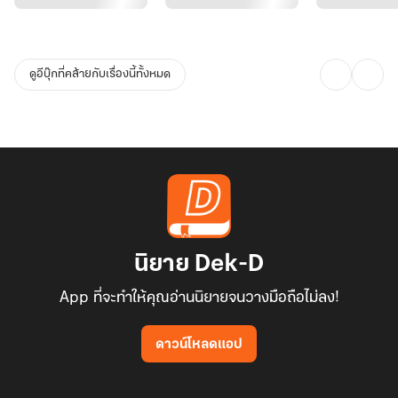
ทั้งหวาดกลัว สับสนและคาดหวัง
ทำไมเด็กคนนี้ถึงน่าสงสารขนาดนี้...เจ้าของร่างกล้าทำร้ายเด็กตัวเล็กๆ
ดูอีบุ๊กที่คล้ายกับเรื่องนี้ทั้งหมด
ลงได้ยังไง
“แม่”ต้วนน้อยสั่นเทาไปทั้งร่าง แต่ถึงอย่างนั้น มือน้อยผอมแห้งก็ยังกำ
ชายเสื้อเก่าขาดของแม่เลี้ยงใจร้ายเอาไว้แน่น
“อือ”หลี่ฮวาขานรับในลำคอแผ่วเบา “หมดเวลาเล่นเกมแล้ว พวกเราไป
กินข้าวกันเถอะ”
นิยาย Dek-D
ต้วนน้อยเอียงคอสงสัย “เล่นเกม”
App ที่จะทำให้คุณอ่านนิยายจนวางมือถือไม่ลง!
...แม่เลี้ยงขังเขาไว้ในกล่องไม้เพราะอยากเล่นเกมหรอกหรือ...
ดาวน์โหลดแอป
“ใช่จ้ะ พวกเราไปทำกับข้าวกันเถอะ แม่จะให้ต้วนน้อยกินข้าวอร่อยๆ เลย