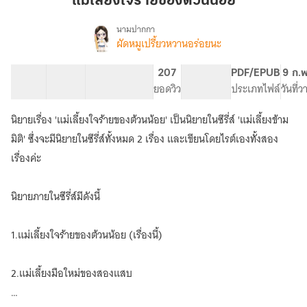
แม่เลี้ยงใจร้ายของต้วนน้อย
ร้าย
ของ
นามปากกา
ผัดหมูเปรี้ยวหวานอร่อยนะ
เรื่อง
ต้
แม่
วน
เลี้ยง
19 ตอน
30.26K
127
207
PG ทั่วไป
PDF/EPUB
9 ก.
น้อย
ใจ
สารบัญ
จำนวนคำ
จำนวนหน้า (A5)
ยอดวิว
ระดับเนื้อหา
ประเภทไฟล์
วันที่
ร้าย
ของ
นิยายเรื่อง 'แม่เลี้ยงใจร้ายของต้วนน้อย' เป็นนิยายในซีรี่ส์ 'แม่เลี้ยงข้าม
ต้
วน
มิติ' ซึ่งจะมีนิยายในซีรี่ส์ทั้งหมด 2 เรื่อง และเขียนโดยไรต์เองทั้งสอง
น้อย[Ebookลด
เรื่องค่ะ
ราคา]
นิยายภายในซีรี่ส์มีดังนี้
1.แม่เลี้ยงใจร้ายของต้วนน้อย (เรื่องนี้)
2.แม่เลี้ยงมือใหม่ของสองแสบ