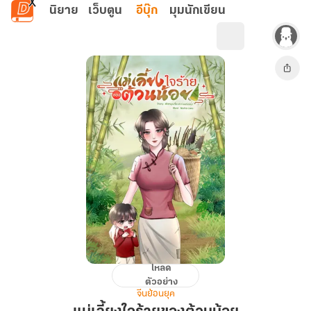
ข้ามไปยังเนื้อหาหลัก
นิยาย
เว็บตูน
อีบุ๊ก
มุมนักเขียน
โหลด
แม่
ตัวอย่าง
เลี้ยง
จีนย้อนยุค
ใจ