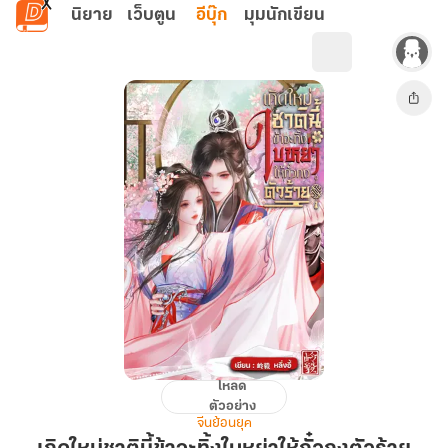
ข้ามไปยังเนื้อหาหลัก
นิยาย
เว็บตูน
อีบุ๊ก
มุมนักเขียน
โหลด
เกิด
ตัวอย่าง
ใหม่
จีนย้อนยุค
ชาติ