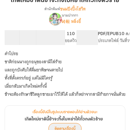
เกิดใหม่ชาตินี้ข้าจะทิ้งใบหย่าให้กั๋วกงตัวร้าย
นี้
ขนมปังปิ้งโฮวีท
สำนักพิมพ์
ข้า
นามปากกา
เรื่อง
จะ
岭毅 หลิ่งอี้
เกิด
ทิ้ง
ใหม่
ใบ
ชาติ
23 ตอน
18.71K
144
110
PG ทั่วไป
PDF/EPUB
10 ก.
หย่า
นี้
สารบัญ
จำนวนคำ
จำนวนหน้า (A5)
ยอดวิว
ระดับเนื้อหา
ประเภทไฟล์
วันที่
ข้า
ให้
จะ
คำโปรย
กั๋
ทิ้ง
วกง
ชาติก่อนนางถูกอนุของสามีใส่ร้าย
ใบ
ตัว
หย่า
และถูกบังคับให้ดื่มยาพิษจนตายไป
ร้าย
ให้
ทั้งที่ตั้งครรภ์อยู่ แต่ไม่มีใครรู้
กั๋
เมื่อกลับมาเกิดใหม่ครั้งนี้
วกง
ตัว
ร้าย
เรื่องนี้ยังมีในรูปแบบรายตอนให้อ่านด้วยนะ
เกิดใหม่ชาตินี้ข้าจะทิ้งใบหย่าให้กั๋วกงตัวร้าย
ติดตามเรื่องนี้