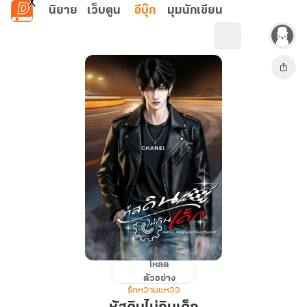
ข้ามไปยังเนื้อหาหลัก
นิยาย
เว็บตูน
อีบุ๊ก
มุมนักเขียน
โหลด
หัสดิน
ตัวอย่าง
ไม่
รักหวานแหวว
กิน