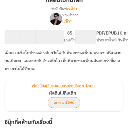
หัสดินไม่กินเด็ก
เด็ก
เรนีร่า
สำนักพิมพ์
นามปากกา
เรื่อง
เรนีร่า
หัสดิน
ไม่
กิน
41 ตอน
87.69K
423
85
PG ทั่วไป
PDF/EPUB
10 ก.
เด็ก
สารบัญ
จำนวนคำ
จำนวนหน้า (A5)
ยอดวิว
ระดับเนื้อหา
ประเภทไฟล์
วันที่
เมื่อความชิดใกล้ของสาวน้อยวัยใสกับพี่ชายของเพื่อน พวกเขาสนิทมาก
จนเกินเลย แต่เธอกลับต้องเสียใจ เมื่อพี่ชายของเพื่อนดันบอกว่าที่ผ่าน
มา เขาไม่ได้รักเธอ
เรื่องนี้ยังมีในรูปแบบรายตอนให้อ่านด้วยนะ
หัสดินไม่กินเด็ก
ติดตามเรื่องนี้
อีบุ๊กที่คล้ายกับเรื่องนี้