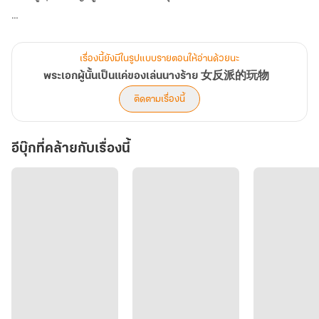
สองคนนั้นร่วมมือกันต้อนอวิ๋นเมิ่งเจียจนถึงแก่ความตาย
เรื่องนี้ยังมีในรูปแบบรายตอนให้อ่านด้วยนะ
ในห้วงเวลาสุดท้ายของชีวิต อวิ๋นเมิ่งเจียก็ได้รู้ซึ้งถึงทุกสิ่ง
พระเอกผู้นั้นเป็นแค่ของเล่นนางร้าย 女反派的玩物
ติดตามเรื่องนี้
โลกใบนี้คือโลกในนิยายที่จบแล้ว นางกับสามีคือคู่พระนางในนิยาย องค์
หญิงคือสตรีที่มาจากอนาคต
อีบุ๊กที่คล้ายกับเรื่องนี้
ทุกอย่างเหมือนจะจบลงเช่นนี้หรือ?
ไม่เลย เพราะเมื่อตื่นขึ้นมาอีกครั้ง นอกจากจะได้ความทรงจำในชาติแรก
กลับมา นางยังได้กลายเป็นองค์หญิงเจียโหรว พระขนิษฐภคินีของฮ่องเต้
ผู้ซึ่งกุมอำนาจของสองแคว้นใหญ่ไว้ในมือ
ในเมื่อพวกเขาสอนนางเองว่าอำนาจคือทุกอย่าง อำนาจคือสิ่งที่ทำให้
ความรักผันแปร