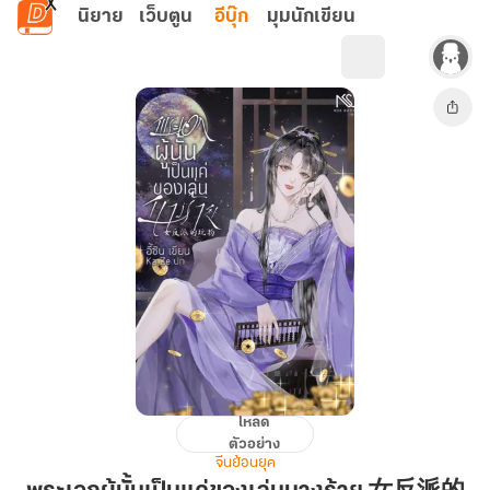
ข้ามไปยังเนื้อหาหลัก
นิยาย
เว็บตูน
อีบุ๊ก
มุมนักเขียน
โหลด
พระเอก
ตัวอย่าง
ผู้
จีนย้อนยุค
นั้น