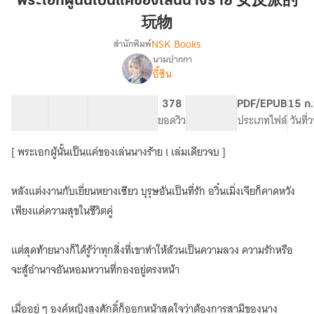
พระเอกผู้นั้นเป็นแค่ของเล่นนางร้าย 女反派的
เป็น
玩物
แค่
NSK Books
สำนักพิมพ์
ของ
นามปากกา
เล่น
เรื่อง
อี้ซิน
พระเอก
นาง
ผู้
ร้าย
นั้น
40 ตอน
79.39K
368
378
PG ทั่วไป
PDF/EPUB
15 ก.
女
เป็น
สารบัญ
จำนวนคำ
จำนวนหน้า (A5)
ยอดวิว
ระดับเนื้อหา
ประเภทไฟล์
วันที่
反
แค่
派
ของ
[ พระเอกผู้นั้นเป็นแค่ของเล่นนางร้าย l เล่มเดียวจบ ]
เล่น
的
นาง
玩
ร้าย
หลังแต่งงานกับเยี่ยนหยางเซียว บุรุษอันเป็นที่รัก อวิ๋นเมิ่งเจียก็คาดหวัง
物
女
เพียงแค่ความสุขในชีวิตคู่
反
派
的
แต่สุดท้ายนางก็ได้รู้ว่าทุกสิ่งที่เขาทำให้ล้วนเป็นความลวง ความรักหรือ
玩
จะสู้อำนาจอันหอมหวานที่กองอยู่ตรงหน้า
物
เมื่ออยู่ ๆ องค์หญิงสูงศักดิ์ก็ออกหน้าสุดใจว่าต้องการสามีของนาง