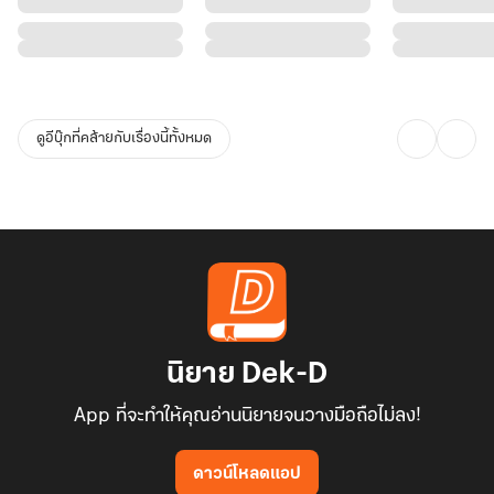
เช่นนั้นนางก็จะใช้อำนาจที่มีอยู่ในมือเพื่อเอาคืนชายโฉดหญิงชั่วคู่นั้น!
----------------------------------
ดูอีบุ๊กที่คล้ายกับเรื่องนี้ทั้งหมด
ชายหนุ่มยันตัวขึ้นยืนทีละน้อย แต่เพราะคุกเข่านานเกินไปจึงทำให้เซถลา
ทว่าที่น่าตกใจมากกว่าคือการที่อยู่ดี ๆ สตรีที่ยืนอยู่ตรงหน้าก็เอื้อมมือมา
คว้าแขนเขาไว้อย่างรวดเร็ว
ราวกับเป็นสัญชาตญาณ ... และความเคยชิน
เขาอึ้งงัน ในเสี้ยวเวลาเดียวนางก็ดึงมือกลับไปพร้อมกับมองมาที่เขาด้วย
นิยาย Dek-D
แววตารังเกียจ
App ที่จะทำให้คุณอ่านนิยายจนวางมือถือไม่ลง!
เยี่ยนหยางเซียวก็พูดไม่ออก จึงทำแค่โค้งให้นางและหมุนกายกลับไปทั้ง
ดาวน์โหลดแอป
อย่างนั้น