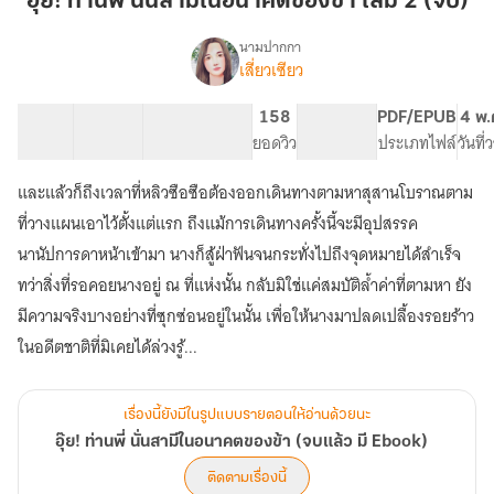
อุ๊ย! ท่านพี่ นั่นสามีในอนาคตของข้า เล่ม 2 (จบ)
นั่น
สามี
นามปากกา
เสี่ยวเซียว
เรื่อง
ใน
อุ๊ย!
อนาคต
ท่าน
22 ตอน
161.49K
782
158
PG ทั่วไป
PDF/EPUB
4 พ.
ของ
พี่
สารบัญ
จำนวนคำ
จำนวนหน้า (A5)
ยอดวิว
ระดับเนื้อหา
ประเภทไฟล์
วันที
ข้า
นั่น
สามี
เล่ม
และแล้วก็ถึงเวลาที่หลิวซือซือต้องออกเดินทางตามหาสุสานโบราณตาม
ใน
2
อนาคต
ที่วางแผนเอาไว้ตั้งแต่แรก ถึงแม้การเดินทางครั้งนี้จะมีอุปสรรค
(จบ)
ของ
นานัปการดาหน้าเข้ามา นางก็สู้ฝ่าฟันจนกระทั่งไปถึงจุดหมายได้สำเร็จ
ข้า
ทว่าสิ่งที่รอคอยนางอยู่ ณ ที่แห่งนั้น กลับมิใช่แค่สมบัติล้ำค่าที่ตามหา ยัง
(จบ
แล้ว
มีความจริงบางอย่างที่ซุกซ่อนอยู่ในนั้น เพื่อให้นางมาปลดเปลื้องรอยร้าว
มี
ในอดีตชาติที่มิเคยได้ล่วงรู้...
Ebook)
เรื่องนี้ยังมีในรูปแบบรายตอนให้อ่านด้วยนะ
อุ๊ย! ท่านพี่ นั่นสามีในอนาคตของข้า (จบแล้ว มี Ebook)
ติดตามเรื่องนี้