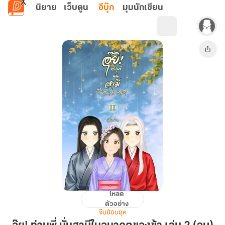
ข้ามไปยังเนื้อหาหลัก
นิยาย
เว็บตูน
อีบุ๊ก
มุมนักเขียน
โหลด
อุ๊ย!
ตัวอย่าง
ท่าน
จีนย้อนยุค
พี่