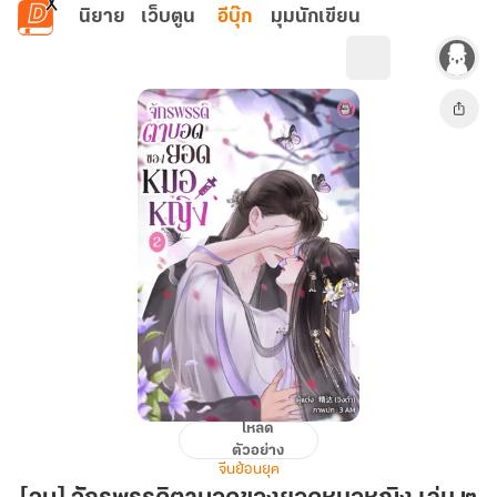
ข้ามไปยังเนื้อหาหลัก
นิยาย
เว็บตูน
อีบุ๊ก
มุมนักเขียน
โหลด
[จบ]
ตัวอย่าง
จักรพรรดิ
จีนย้อนยุค
ตาบอด