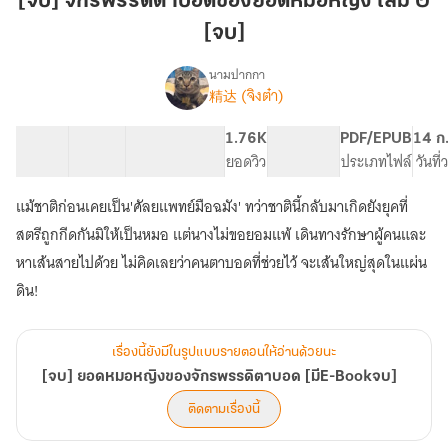
[จบ] จักรพรรดิตาบอดของยอดหมอหญิง เล่ม ๒
ของ
[จบ]
ยอด
หมอ
นามปากกา
หญิง
精达 (จิงต๋า)
[จบ]
เรื่อง
เล่ม
ยอด
หมอ
๒
33 ตอน
52.23K
407
1.76K
PG ทั่วไป
PDF/EPUB
14 ก
หญิง
สารบัญ
จำนวนคำ
[จบ]
จำนวนหน้า (A5)
ยอดวิว
ระดับเนื้อหา
ประเภทไฟล์
วันที
ของ
จักรพรรดิ
แม้ชาติก่อนเคยเป็น'ศัลยแพทย์มือฉมัง' ทว่าชาตินี้กลับมาเกิดยังยุคที่
ตาบอด
สตรีถูกกีดกันมิให้เป็นหมอ แต่นางไม่ขอยอมแพ้ เดินทางรักษาผู้คนและ
[มีE-
Bookจบ]
หาเส้นสายไปด้วย ไม่คิดเลยว่าคนตาบอดที่ช่วยไว้ จะเส้นใหญ่สุดในแผ่น
ดิน!
เรื่องนี้ยังมีในรูปแบบรายตอนให้อ่านด้วยนะ
[จบ] ยอดหมอหญิงของจักรพรรดิตาบอด [มีE-Bookจบ]
ติดตามเรื่องนี้