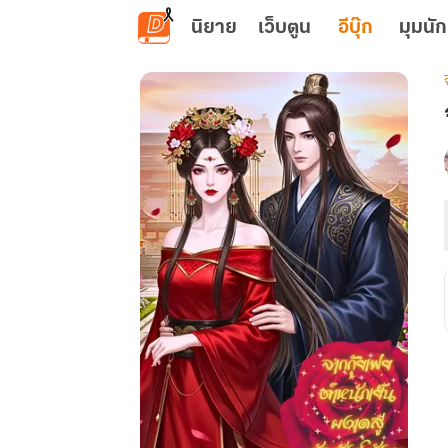
ข้ามไปยังเนื้อหาหลัก
นิยาย
เว็บตูน
อีบุ๊ก
มุมนัก
เ
ส