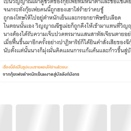
เป็นวิญญาณเฝ้าดูชีวิตของกุ้ยเฟยที่มีหน้าตาและชื่อแซ่เด
จนกระทั่งกุ้ยเฟยคนนี้ถูกฮองเฮาใส่ร้ายว่าคบชู้
ถูกลงโทษให้ไปอยู่ตำหนักเย็นและกรอกยาพิษขับเลือด
ในตอนนั้นเอง วิญญาณฉีซูเม่ยก็ถูกดึงให้เข้ามาแทนที่วิญ
นางต้องได้รับความเจ็บปวดทรมานแสนสาหัสเจียนตายอย่า
เมื่อฟื้นขึ้นมาอีกครั้งอย่างปาฏิหาริย์ก็ได้ยินคำสั่งเสียของฉี
นับตั้งแต่นั้นนางก็มุ่งมั่นคิดแผนการแก้แค้นและก้าวขึ้นสู่บั
เรื่องนี้ยังมีในรูปแบบรายตอนให้อ่านด้วยนะ
จากกุ้ยเฟยตำหนักเย็นผงาดสู่บัลลังก์มังกร