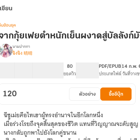
เขียน
จีนย้อนยุค
จากกุ้ยเฟยตำหนักเย็นผงาดสู่บัลลังก์ม
นามปากกา
ฉิงฉิง 晴晴
รื่อง
จา
กกุ้ยเฟย
17 ตอน
28.78K
203
80
PG ทั่วไป
PDF/EPUB
14 ก.พ.
ตำหนัก
สารบัญ
จำนวนคำ
จำนวนหน้า (A5)
ยอดวิว
ระดับเนื้อหา
ประเภทไฟล์
วันที่วาง
เย็น
ผงาด
ู่
120
ตัวอย่าง
ซื้ออีบุ๊ก
บัลลังก์
มังกร
ฉีซูเม่ยคือไทเฮาผู้ทรงอำนาจในอีกโลกหนึ่ง
เมื่อร่วงโรยถึงจุดสิ้นสุดของชีวิต แทนที่วิญญาณจะดับสูญ
นางกลับถูกพาไปยังโลกคู่ขนาน