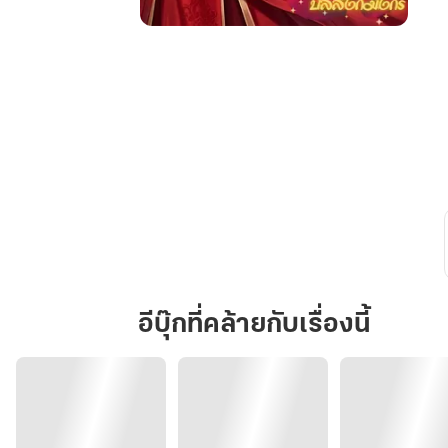
จา
กกุ้ยเฟย
ตำหนัก
เย็น
ผงาด
สู่
บัลลังก์
มังกร
อีบุ๊กที่คล้ายกับเรื่องนี้