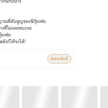
ียวกันกับนาง
ญาณที่ดับสูญของฉีกุ้ยเฟย
งที่ไม่เคยพบเจอ
กุ้ยเฟย
ลลังก์ให้จงได้!
ติดตามเรื่องนี้