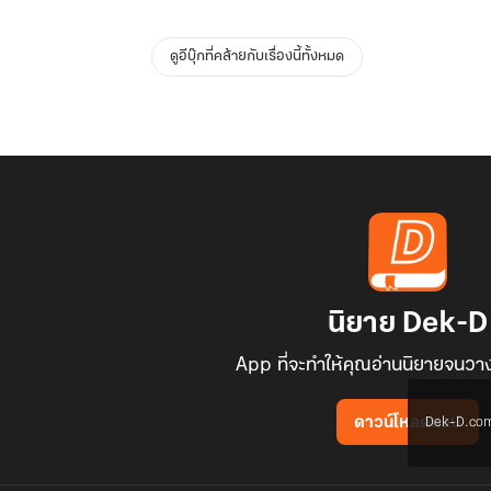
ดูอีบุ๊กที่คล้ายกับเรื่องนี้ทั้งหมด
นิยาย Dek-D
App ที่จะทำให้คุณอ่านนิยายจนวาง
Dek-D.com ใช
ดาวน์โหลดแอป