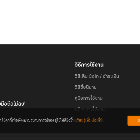
วิธีการใช้งาน
วิธีเติม Coin / ชำระเงิน
วิธีซื้อนิยาย
คู่มือการใช้งาน
มือถือไม่ลง!
กติกาการใช้งาน
้คุกกี้เพื่อพัฒนาประสบการณ์ของ ผู้ใช้ให้ดียิ่งขึ้น
เรียนรู้เพิ่มเติมที่นี่
ย
คำถามที่พบบ่อย