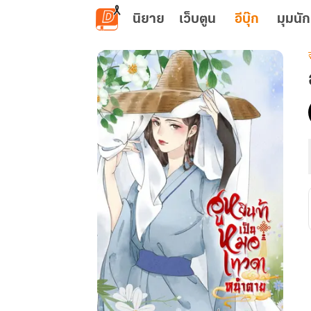
ข้ามไปยังเนื้อหาหลัก
นิยาย
เว็บตูน
อีบุ๊ก
มุมนัก
เ
ฮ