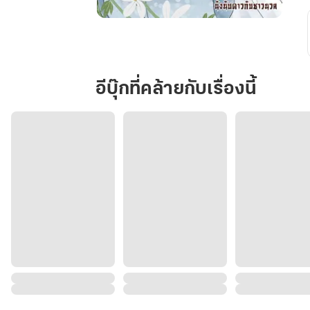
ฮู
หยิน
ข้า
เป็น
อีบุ๊กที่คล้ายกับเรื่องนี้
หมอ
เทวดา
หน้า
ตาย