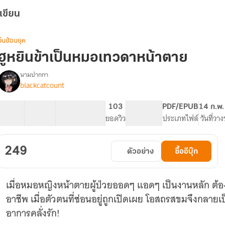
เขียน
จีนย้อนยุค
ฮูหยินข้าเป็นหมอเทวดาหน้าตาย
นามปากกา
blackcatcount
รื่อง
ู
หยิน
45 ตอน
120.79K
711
103
PG ทั่วไป
PDF/EPUB
14 ก.พ.
ข้า
สารบัญ
จำนวนคำ
จำนวนหน้า (A5)
ยอดวิว
ระดับเนื้อหา
ประเภทไฟล์
วันที่วา
เป็น
หมอ
เทวดา
249
ตัวอย่าง
ซื้ออีบุ๊ก
หน้า
ตาย
เมื่อหมอหญิงหน้าตายผู้ป่วยออดๆ แอดๆ เป็นงานหลัก ต้องว
อาชีพ เมื่อตัวตนที่ซ่อนอยู่ถูกเปิดเผย โอสถรสขมจึงกลายเป
อาการคลั่งรัก!