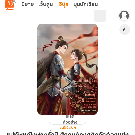
ข้ามไปยังเนื้อหาหลัก
นิยาย
เว็บตูน
อีบุ๊ก
มุมนักเขียน
โหลด
แม่ทัพ
ตัวอย่าง
หญิง
จีนย้อนยุค
ฟาง