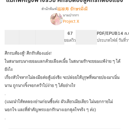
แม่ทัพหญิงฟางรั่วซี ศึกรบต้องสู้ศึกรักต้องแย่ง
รั่ว
福禄寿 อักษรมั่งมี
สำนักพิมพ์
ซี
นามปากกา
เรื่อง
ศึก
Project X
แม่ทัพ
รบ
หญิง
ต้อง
ฟาง
21 ตอน
49.62K
471
67
PG ทั่วไป
PDF/EPUB
14 ก.
สู้
รั่ว
สารบัญ
จำนวนคำ
จำนวนหน้า (A5)
ยอดวิว
ระดับเนื้อหา
ประเภทไฟล์
วันที่
ซี
ศึก
ศึก
ศึกรบต้องสู้! ศึกรักต้องแย่ง!
รัก
รบ
ต้อง
ในสนามรบนางยอมแลกด้วยเลือดเนื้อ ในสนามรักจะยอมแพ้ง่าย ๆ ได้
ต้อง
แย่ง
สู้
ยังไง
ศึก
เรื่องหัวใจหากไม่ลงมือต่อสู้แย่งชิง จะปล่อยให้บุรุษที่หมายปองมาเนิ่น
รัก
นาน ถูกนางจิ้งจอกคว้าไปง่าย ๆ ได้อย่างไร
ต้อง
แย่ง
.
(แนะนำให้ทดลองอ่านก่อนซื้อค่ะ ผัวเดียวเมียเดียว ไม่นอกกายไม่
นอกใจ และที่สำคัญพระเอกรักนางเอกสุดใจจริง ๆ ค่ะ)
.