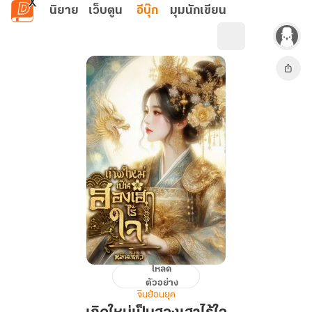
ข้ามไปยังเนื้อหาหลัก
นิยาย
เว็บตูน
อีบุ๊ก
มุมนักเขียน
โหลด
เกิด
ตัวอย่าง
ใหม่
จีนย้อนยุค
เป็น