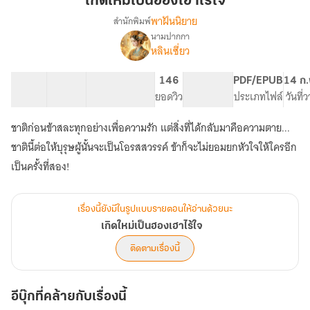
เกิดใหม่เป็นฮองเฮาไร้ใจ
ฮองเฮา
พาฝันนิยาย
สำนักพิมพ์
ไร้
นามปากกา
เรื่อง
ใจ
หลินเซี่ยว
เกิด
ใหม่
เป็น
48 ตอน
58.85K
328
146
PG ทั่วไป
PDF/EPUB
14 ก.
ฮองเฮา
สารบัญ
จำนวนคำ
จำนวนหน้า (A5)
ยอดวิว
ระดับเนื้อหา
ประเภทไฟล์
วันที่
ไร้
ใจ
ชาติก่อนข้าสละทุกอย่างเพื่อความรัก แต่สิ่งที่ได้กลับมาคือความตาย...
ชาตินี้ต่อให้บุรุษผู้นั้นจะเป็นโอรสสวรรค์ ข้าก็จะไม่ยอมยกหัวใจให้ใครอีก
เรื่องนี้ยังมีในรูปแบบรายตอนให้อ่านด้วยนะ
เกิดใหม่เป็นฮองเฮาไร้ใจ
ติดตามเรื่องนี้
อีบุ๊กที่คล้ายกับเรื่องนี้