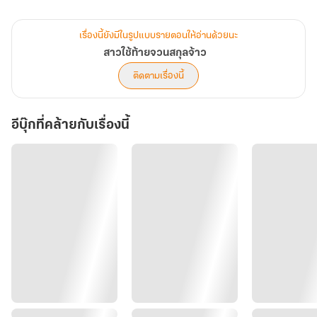
จากที่เคยรำคาญ กลับกลายเป็นขาดไม่ได้...
เรื่องนี้ยังมีในรูปแบบรายตอนให้อ่านด้วยนะ
สาวใช้ท้ายจวนสกุลจ้าว
นางมิได้นำพาเพียงความวุ่นวายมาสู่เรือนอันเงียบเหงาเท่านั้น แต่นางคือ
ติดตามเรื่องนี้
โอสถทิพย์ที่เข้ามาเยียวยาหัวใจอันด้านชาและมืดมิดในใจของเขา นาง
เป็นคนเดียวที่เห็นค่า และกล้าเอาชีวิตเข้าแลกเพื่อปกป้องเขาจากคน
อีบุ๊กที่คล้ายกับเรื่องนี้
ใจร้าย ท่ามกลางคำดูถูกและขวากหนาม สองมือที่หยาบกร้านจากการบด
ยาจะร่วมกันถักทอวาสนารักบทใหม่ให้งดงามสมดั่งใจปรารถนาได้หรือ
ไม่?
"คนอื่นอาจมองว่าท่านไร้ค่า เป็นแค่ขยะของตระกูลจ้าว แต่สำหรับบ่าว...
ท่านคืออาหารตา เอ๊ย! ยารักษาใจขนานเอกเจ้าค่ะ"