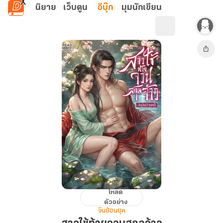
ข้ามไปยังเนื้อหาหลัก
นิยาย
เว็บตูน
อีบุ๊ก
มุมนักเขียน
โหลด
สาว
ตัวอย่าง
ใช้
จีนย้อนยุค
ท้าย