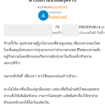
สาวใช้ท้ายจวนสกุลจ้าว
จวน
READMORE
สำนักพิมพ์
สกุล
นามปากกา
เรื่อง
จ้าว
อันอันอ้ายหนี่
สาว
ใช้
ท้าย
25 ตอน
45.7K
263
79
PG ทั่วไป
PDF/EPUB
14 ก.
จวน
สารบัญ
จำนวนคำ
จำนวนหน้า (A5)
ยอดวิว
ระดับเนื้อหา
ประเภทไฟล์
วันที่
สกุล
จ้าว
จ้าวอวี้เจิน' คุณชายสามผู้ถูกบิดาและพี่ชายดูแคลน เพียงเพราะหลงใหล
ในกลิ่นสมุนไพรและการปรุงยามากกว่าอำนาจลาภยศ ชีวิตของเขาจมดิ่ง
อยู่กับความโดดเดี่ยวและควันจากหม้อปรุงยาในเรือนเล็กท้ายจวน
เสนาบดีจ้าว
จนกระทั่งวันที่ 'เสี่ยวเถา' สาวใช้จอมกะล่อนก้าวเข้ามา...
นางไม่ได้มาเพื่อเป็นแค่ลูกมือบดยา แต่มาเพื่อปั่นป่วนหัวใจของคุณชาย
ปากแข็งให้เต้นผิดจังหวะ งานการไม่ค่อยทำ แต่ขยันทำเรื่องให้เขาปวด
หัวและหน้าแดงได้ไม่เว้นแต่ละวัน