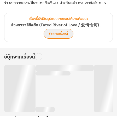
ว่า นอกจากความฝันทางอาชีพที่แตกต่างกันแล้ว พวกเขายังต้องการ
สร้างครอบครัวที่แตกต่างกันด้วย แล้วทั้งคู่จะทำอย่างไร
“บางทีฉันอาจจะอยากได้อ้อมกอดของคนในครอบครัว รวมถึงของนาย
เรื่องนี้ยังมีในรูปแบบรายตอนให้อ่านด้วยนะ
กับครอบครัวนายมาร่วมยินดีในวันที่ฉันมีความสุขและปลอบในวันที่ฉันมี
ห้วงธาราลิขิตรัก (Fated River of Love / 爱情命河) มี E-Book
ความทุกข์ แต่เมื่อสถานการณ์ของเราเป็นแบบนี้ การมีนายเคียงข้างย่อม
ติดตามเรื่องนี้
เป็นไปไม่ได้ ฉันคงเคว้งคว้างน่าดู แต่ฉันก็จะพยายามนะ”
*************************
-เล่มนี้เป็นเล่ม 2 (เล่มจบ) นะคะ เล่ม 1 ออกก่อนหน้านี้แล้วค่ะ ส่วนเล่ม
อีบุ๊กจากเรื่องนี้
นี้หวานมากจึงออกช่วงวันแห่งความรัก อย่าลืมมาอุดหนุนอีบุ๊กนำไปเติม
ความหวานกันนะคะ
-ไม่รวมเซ็ตขายนะคะ
-โปรดอ่านตัวอย่างเรื่องก่อนตัดสินใจซื้อค่ะ
-ขอบพระคุณทุกท่านที่ให้การสนับสนุนค่ะ
-ท่านที่อ่านอีบุ๊กแล้ว หากสะดวก รบกวนรีวิวให้หน่อยนะคะ 1 รีวิวมีค่า