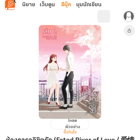
ข้ามไปยังเนื้อหาหลัก
นิยาย
เว็บตูน
อีบุ๊ก
มุมนักเขียน
โหลด
ห้วง
ตัวอย่าง
ธารา
ซึ้งกินใจ
ลิขิต