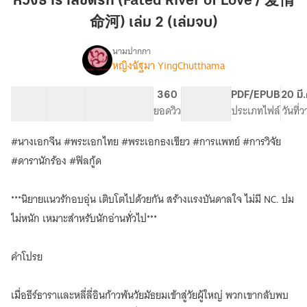
ห้วงธาราลิขิตรัก (Fated River of Love / 爱情
รัก
命河) เล่ม 2 (เล่มจบ)
(Fated
River
นามปากกา
of
หญิงฉัฐมา YingChutthama
เรื่อง
ห้วง
Love
ธารา
/
24 ตอน
86.24K
367
360
PG ทั่วไป
PDF/EPUB
20 มี
ลิขิต
สารบัญ
จำนวนคำ
爱
จำนวนหน้า (A5)
ยอดวิว
ระดับเนื้อหา
ประเภทไฟล์
วันที่
รัก
情
(Fated
#นางเอกจีน #พระเอกไทย #พระเอกธงเขียว #การแพทย์ #การวิจัย
命
River
of
河)
#ดารานักร้อง #ฟิลกู้ด
Love
เล่ม
/
2
***นิยายแนวรักอบอุ่น เติบโตไปด้วยกัน สร้างแรงบันดาลใจ ไม่มี NC. ปม
爱
(เล่ม
情
ไม่หนัก เหมาะสำหรับนักอ่านทั่วไป***
จบ)
命
河)
มี
คำโปรย
E-
Book
เมื่อธีร์ธาราและหลี่ลี่อินก้าวพ้นวัยมัธยมเข้าสู่วัยผู้ใหญ่ พวกเขากลับพบ