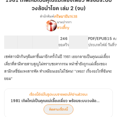
1981 เกิดใหม่เป็นคุณแม่เลี้ยงเดี่ยว พร้อมระบบ
เป็น
วงล้อนำโชค เล่ม 2 (จบ)
คุณ
ครีษมายัน1638
สำนักพิมพ์
แม่
นามปากกา
เลี้ยง
1981
เรื่อง
หวงตี้ny
เดี่ยว
เกิด
ใหม่
พร้อม
14 ตอน
24.43K
171
246
PG ทั่วไป
PDF/EPUB
15 ก.
เป็น
ระบบ
สารบัญ
จำนวนคำ
จำนวนหน้า (A5)
ยอดวิว
ระดับเนื้อหา
ประเภทไฟล์
วันที่
คุณ
วง
แม่
ล้อ
เลี้ยง
เชฟสาวนักกินจุลืมตาขึ้นมาอีกครั้งในปี 1981 เธอกลายเป็นคุณแม่เลี้ยง
นำ
เดี่ยว
เดี่ยวที่สามีหายสาบสูญไม่ทราบชะตากรรม หนำซ้ำยังถูกแม่เลี้ยงของ
พร้อม
โชค
สามีกดขี่ข่มเหงสารพัด ทำเหมือนเธอไม่ใช่คน! "เหอะ! เรื่องอะไรที่ฉันจะ
ระบบ
เล่ม
วง
ยอม"
2
ล้อ
(จบ)
นำ
โชค
เรื่องนี้ยังมีในรูปแบบรายตอนให้อ่านด้วยนะ
1981 เกิดใหม่เป็นคุณแม่เลี้ยงเดี่ยว พร้อมระบบวงล้อนำโชค
ติดตามเรื่องนี้