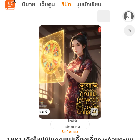
ข้ามไปยังเนื้อหาหลัก
นิยาย
เว็บตูน
อีบุ๊ก
มุมนักเขียน
โหลด
1981
ตัวอย่าง
เกิด
จีนย้อนยุค
ใหม่