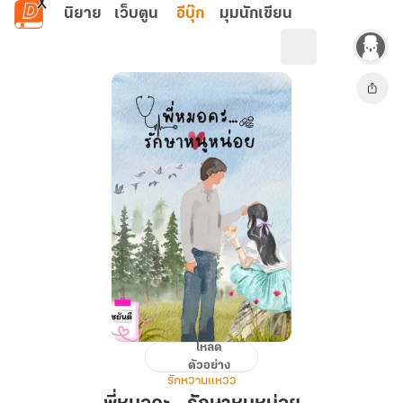
ข้ามไปยังเนื้อหาหลัก
นิยาย
เว็บตูน
อีบุ๊ก
มุมนักเขียน
โหลด
พี่
ตัวอย่าง
หมอ
รักหวานแหวว
คะ...รักษา