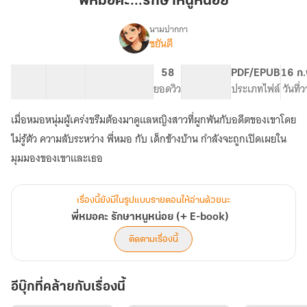
พี่หมอคะ...รักษาหนูหน่อย
หนู
หน่อย
นามปากกา
ชยันตี
เรื่อง
พี่
หมอ
42 ตอน
58.2K
270
58
PG ทั่วไป
PDF/EPUB
16 ก.
คะ
สารบัญ
จำนวนคำ
จำนวนหน้า (A5)
ยอดวิว
ระดับเนื้อหา
ประเภทไฟล์
วันที่
รักษา
หนู
เมื่อหมอหนุ่มผู้เคร่งขรึมต้องมาดูแลหญิงสาวที่ผูกพันกับอดีตของเขาโดย
หน่อย
(+
ไม่รู้ตัว ความลับระหว่าง พี่หมอ กับ เด็กข้างบ้าน กำลังจะถูกเปิดเผยใน
E-
มุมมองของเขาและเธอ
book)
เรื่องนี้ยังมีในรูปแบบรายตอนให้อ่านด้วยนะ
พี่หมอคะ รักษาหนูหน่อย (+ E-book)
ติดตามเรื่องนี้
อีบุ๊กที่คล้ายกับเรื่องนี้