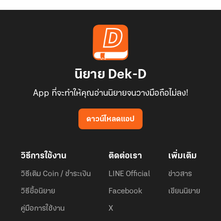
แต่! นับว่าเป็นความโชคดีในโชคร้าย เมื่อเกมเสมือนจริงนั่น! กลายเป็นตัว
ช่วยที่ดี ราวกับสวรรค์ประทาน ‘นิ้วทองคำ’ ให้กับเซี่ยเหมยเหม่ย
นิยาย Dek-D
App ที่จะทำให้คุณอ่านนิยายจนวางมือถือไม่ลง!
อยากได้อะไร? อยากกินอะไรก็เพียงแค่ใช้ ‘นิ้วทองคำ’ ชี้อย่างนั้นหรือ?
อะไรมันจะดีขนาดนี้
ดาวน์โหลดแอป
วิธีการใช้งาน
ติดต่อเรา
เพิ่มเติม
วิธีเติม Coin / ชำระเงิน
LINE Official
ข่าวสาร
“อย่างนั้น จัดหม้อไฟเนื้อสันสไลด์บางๆ กับน้ำจิ้มสุดแซ่บ รสชาติจัดจ้าน
วิธีซื้อนิยาย
Facebook
เขียนนิยาย
ไม่เหมือนใคร! หนึ่งหม้อละกัน”
คู่มือการใช้งาน
X