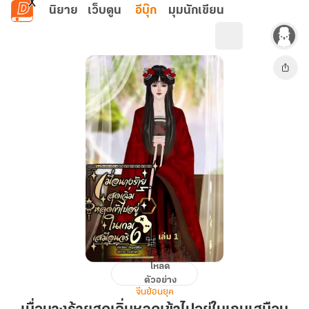
ข้ามไปยังเนื้อหาหลัก
นิยาย
เว็บตูน
อีบุ๊ก
มุมนักเขียน
โหลด
เมื่อ
ตัวอย่าง
นาง
จีนย้อนยุค
ร้าย