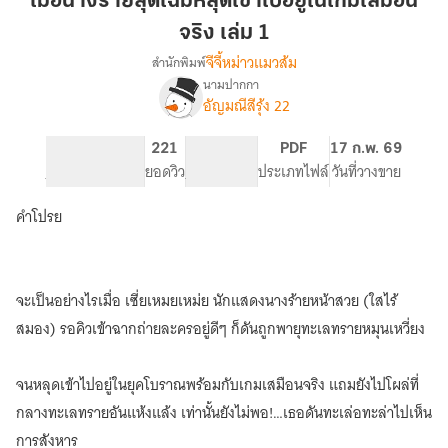
เมื่อนางร้ายสุดเฉิ่มหลุดเข้าไปอยู่ในเกมเสมือน
สุด
จริง เล่ม 1
เฉิ่ม
จีจี้หม่าวแมวส้ม
สำนักพิมพ์
หลุด
นามปากกา
เข้าไป
เรื่อง
อัญมณีสีรุ้ง 22
เมื่อ
อยู่
นาง
ใน
ร้าย
302
221
PG ทั่วไป
PDF
17 ก.พ. 69
เกม
สุด
จำนวนหน้า (A5)
ยอดวิว
ระดับเนื้อหา
ประเภทไฟล์
วันที่วางขาย
เสมือน
เฉิ่ม
จริง
หลุด
คำโปรย
เข้าไป
เล่ม
อยู่
1
ใน
เกม
จะเป็นอย่างไรเมื่อ เซี่ยเหมยเหม่ย นักแสดงนางร้ายหน้าสวย (ใสไร้
เสมือน
สมอง) รอคิวเข้าฉากถ่ายละครอยู่ดีๆ ก็ดันถูกพายุทะเลทรายหมุนเหวี่ยง
จริง
จนหลุดเข้าไปอยู่ในยุคโบราณพร้อมกับเกมเสมือนจริง แถมยังไปโผล่ที่
กลางทะเลทรายอันแห้งแล้ง เท่านั้นยังไม่พอ!…เธอดันทะเล่อทะล่าไปเห็น
การสังหาร