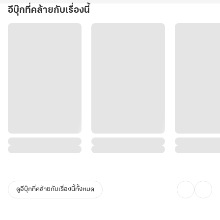
อยู่เบื้องหลัง เขาจึงจับตัวนางไว้เป็นตัวประกัน
อีบุ๊กที่คล้ายกับเรื่องนี้
และนั่นคือจุดเริ่มต้นของความอัปยศอดสูที่สุดในชีวิตของนางร้ายหน้า
สวย (ใสไร้สมอง)
สวรรค์!…ฉันต้องถูกลากเข้ามาอยู่ในวงจรการลอบสังหารที่น่าหวาดกลัวนี่
ถึงสองครั้ง
และยังถูกผู้ชายสารเลวนั่น จับเป็นตัวประกันบังคับให้ฉันดูแลเด็กสองคน
นี้อีก!
มันจะแกล้งกันเกินไปแล้วนะ…
ดูอีบุ๊กที่คล้ายกับเรื่องนี้ทั้งหมด