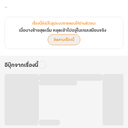
และยังถูกฆาตกรโหดนั่นมองว่าเป็นพวกเดียวกันกับเหล่ามือสังหารพวก
นั้น ด้วยกลัวว่าตนเองจะถูกฆ่าปิดปาก
เรื่องนี้ยังมีในรูปแบบรายตอนให้อ่านด้วยนะ
เมื่อนางร้ายสุดเฉิ่ม หลุดเข้าไปอยู่ในเกมเสมือนจริง
เซี่ยเหมยเหม่ยจำต้องยอมกล้ำกลืนฝืนทนทำทุกอย่าง เพื่อรักษาชีวิ
ติดตามเรื่องนี้
ตน้อยๆ ของตนเองเอาไว้
อีบุ๊กจากเรื่องนี้
ฉู่เหวินเจี๋ย บัณฑิตหนุ่ม ผู้หล่อเหลาหน้าตาดีและมากความสามารถ เขา
ถูกมือสังหารตามไล่ล่าตั้งแต่เมืองหลวง
สาเหตุเพราะแอบพานักโทษตัวน้อยทั้งสองหลบหนี พวกเขาถูกตามล่าไป
จนถึงโอเอซิสกลางทะเลทราย
และได้เจอกับเซี่ยเหมยเหม่ย ชายหนุ่มเข้าใจผิดคิดว่านางนกต่อของผู้ที่