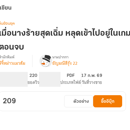
เขียน
จีนย้อนยุค
เมื่อนางร้ายสุดเฉิ่ม หลุดเข้าไปอยู่ในเ
ตอนจบ
สำนักพิมพ์
นามปากกา
จีจี้หม่าวแมวส้ม
อัญมณีสีรุ้ง 22
รื่อง
เมื่อ
นาง
377
220
PG ทั่วไป
PDF
17 ก.พ. 69
ร้าย
จำนวนหน้า (A5)
ยอดวิว
ระดับเนื้อหา
ประเภทไฟล์
วันที่วางขาย
สุด
เฉิ่ม
หลุด
209
ตัวอย่าง
ซื้ออีบุ๊ก
เข้าไป
อยู่
ใน
เกม
เสมือน