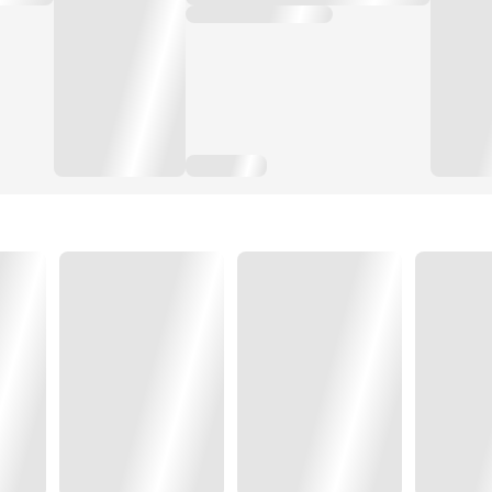
ฉู่เหวินเจี๋ย บัณฑิตหนุ่ม ผู้หล่อเหลาหน้าตาดีและมากคว
ตั้งแต่เมืองหลวง
สาเหตุเพราะแอบพานักโทษตัวน้อยทั้งสองหลบหนี พวกเข
ทราย
และได้เจอกับเซี่ยเหมยเหม่ย ชายหนุ่มเข้าใจผิดคิดว่านางนกต่
ตัวนางไว้เป็นตัวประกัน
และนั่นคือจุดเริ่มต้นของความอัปยศอดสูที่สุดในชีวิตของ
สวรรค์!…ฉันต้องถูกลากเข้ามาอยู่ในวงจรการลอบสังหารที่น่
และยังถูกผู้ชายสารเลวนั่น จับเป็นตัวประกันบังคับให้ฉันด