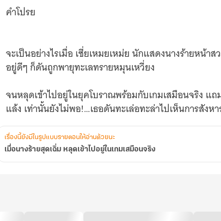
จริง
คำโปรย
จะเป็นอย่างไรเมื่อ เซี่ยเหมยเหม่ย นักแสดงนางร้ายหน้าส
อยู่ดีๆ ก็ดันถูกพายุทะเลทรายหมุนเหวี่ยง
จนหลุดเข้าไปอยู่ในยุคโบราณพร้อมกับเกมเสมือนจริง แถม
แล้ง เท่านั้นยังไม่พอ!…เธอดันทะเล่อทะล่าไปเห็นการสังหา
และยังถูกฆาตกรโหดนั่นมองว่าเป็นพวกเดียวกันกับเหล่ามื
เรื่องนี้ยังมีในรูปแบบรายตอนให้อ่านด้วยนะ
ถูกฆ่าปิดปาก
เมื่อนางร้ายสุดเฉิ่ม หลุดเข้าไปอยู่ในเกมเสมือนจริง
เซี่ยเหมยเหม่ยจำต้องยอมกล้ำกลืนฝืนทนทำทุกอย่าง เพื่อ