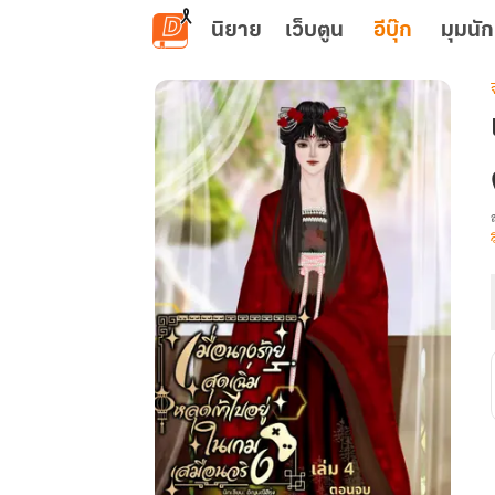
ข้ามไปยังเนื้อหาหลัก
นิยาย
เว็บตูน
อีบุ๊ก
มุมนัก
เ