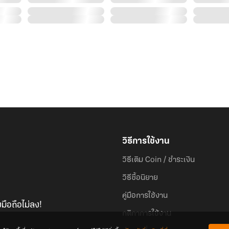
มันจะแกล้งกันเกินไปแล้วนะ…
แต่! นับว่าเป็นความโชคดีในโชคร้าย เมื่อเกมเสมือนจริงนั่น
ประทาน ‘นิ้วทองคำ’ ให้กับเซี่ยเหมยเหม่ย
วิธีการใช้งาน
วิธีเติม Coin / ชำระเงิน
อยากได้อะไร? อยากกินอะไรก็เพียงแค่ใช้ ‘นิ้วทองคำ’ ชี้อย่
วิธีซื้อนิยาย
คู่มือการใช้งาน
มือถือไม่ลง!
กติกาการใช้งาน