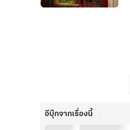
เมื่อ
นาง
ร้าย
สุด
เฉิ่ม
หลุด
เข้าไป
อยู่
ใน
เกม
เสมือน
จริง
เล่ม4
ตอน
จบ
อีบุ๊กจากเรื่องนี้