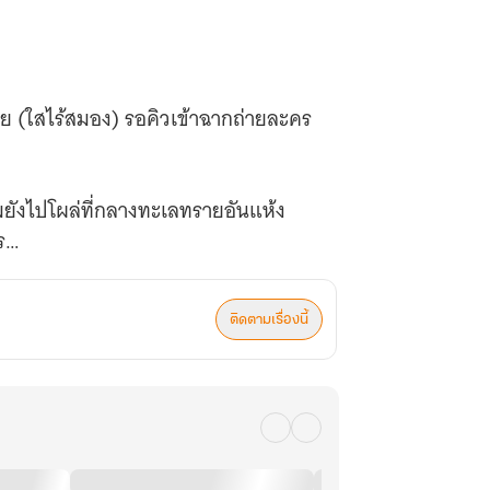
วย (ใสไร้สมอง) รอคิวเข้าฉากถ่ายละคร
ยังไปโผล่ที่กลางทะเลทรายอันแห้ง
ร
อสังหารพวกนั้น ด้วยกลัวว่าตนเองจะ
ติดตามเรื่องนี้
รักษาชีวิตน้อยๆ ของตนเองเอาไว้