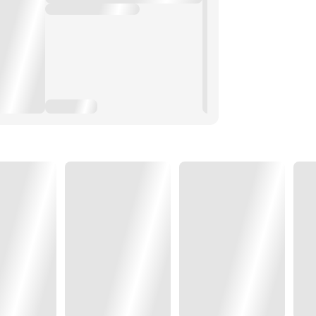
ามสามารถ เขาถูกมือสังหารตามไล่ล่า
าถูกตามล่าไปจนถึงโอเอซิสกลางทะเล
อของผู้ที่อยู่เบื้องหลัง เขาจึงจับ
นางร้ายหน้าสวย (ใสไร้สมอง)
าหวาดกลัวนี่ถึงสองครั้ง
ูแลเด็กสองคนนี้อีก!