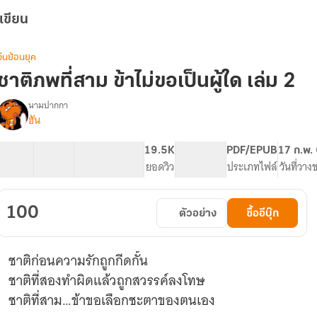
เขียน
จีนย้อนยุค
ชาติภพที่สาม ข้าไม่ขอเป็นผู้ใด เล่ม 2
นามปากกา
ฮัน
[อ่าน
รื่อง
ฟรี
ทุก
15 ตอน
26.17K
151
19.5K
PG ทั่วไป
PDF/EPUB
17 ก.พ.
วัน]
สารบัญ
จำนวนคำ
จำนวนหน้า (A5)
ยอดวิว
ระดับเนื้อหา
ประเภทไฟล์
วันที่วาง
ชาติ
ภพ
ี่
100
ตัวอย่าง
ซื้ออีบุ๊ก
สาม
ข้า
ไม่
ชาติก่อนความรักถูกกีดกั้น
ขอ
เป็น
ชาติที่สองทำผิดแล้วถูกสวรรค์ลงโทษ
ู้
ชาติที่สาม…ข้าขอเลือกชะตาของตนเอง
ใด