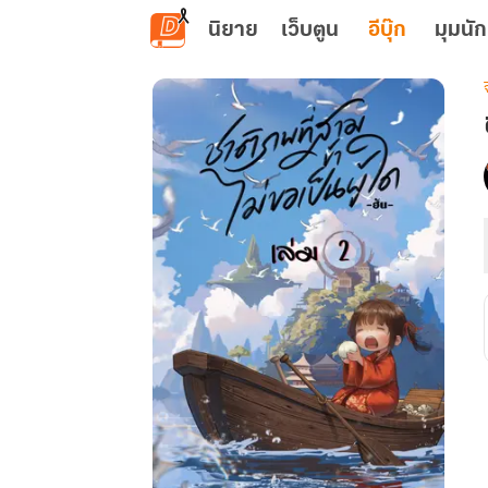
ข้ามไปยังเนื้อหาหลัก
นิยาย
เว็บตูน
อีบุ๊ก
มุมนัก
เ
ท
ผ