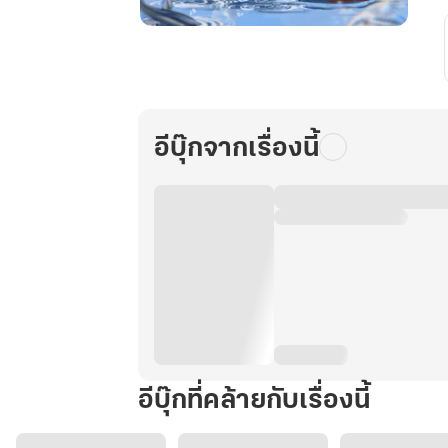
ชาติ
ภพ
ที่
สาม
ข้า
อีบุ๊กจากเรื่องนี้
ไม่
ขอ
เป็น
ผู้
ใด
เล่ม
2
อีบุ๊กที่คล้ายกับเรื่องนี้