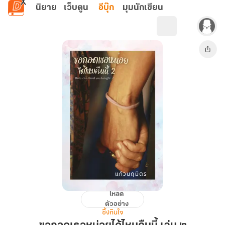
ข้ามไปยังเนื้อหาหลัก
นิยาย
เว็บตูน
อีบุ๊ก
มุมนักเขียน
โหลด
ขอก
ตัวอย่าง
อด
ซึ้งกินใจ
เธอ