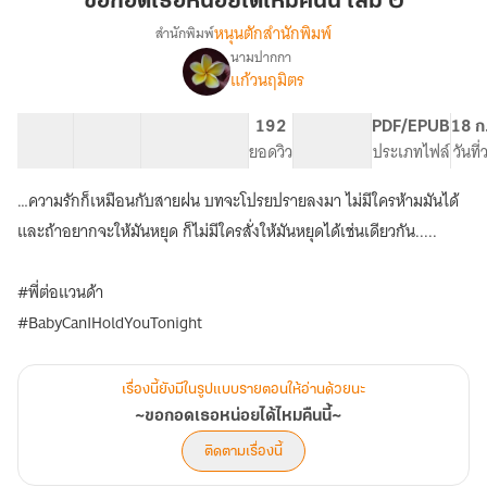
ขอกอดเธอหน่อยได้ไหมคืนนี้ เล่ม ๒
หน่อย
หนุนตักสำนักพิมพ์
สำนักพิมพ์
ได้
นามปากกา
~ขอก
เรื่อง
ไหม
แก้วนฤมิตร
อด
คืน
เธอ
นี้
41 ตอน
208.97K
578
192
PG ทั่วไป
PDF/EPUB
18 ก
หน่อย
เล่ม
สารบัญ
จำนวนคำ
จำนวนหน้า (A5)
ยอดวิว
ระดับเนื้อหา
ประเภทไฟล์
วันที
ได้
๒
ไหม
คืน
…ความรักก็เหมือนกับสายฝน บทจะโปรยปรายลงมา ไม่มีใครห้ามมันได้
นี้~
และถ้าอยากจะให้มันหยุด ก็ไม่มีใครสั่งให้มันหยุดได้เช่นเดียวกัน.....
#พี่ต่อแวนด้า
#BabyCanIHoldYouTonight
เรื่องนี้ยังมีในรูปแบบรายตอนให้อ่านด้วยนะ
~ขอกอดเธอหน่อยได้ไหมคืนนี้~
ติดตามเรื่องนี้