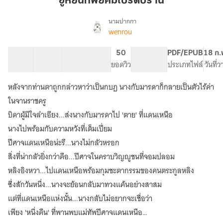
ฮูหยินที่พยัคฆ์โปรดปราน
พยัคฆ์
โปรดปราน
นามปากกา
wenrou
เรื่อง
ฮู
หยิน
27 ตอน
65.02K
235
50
PG ทั่วไป
PDF/EPUB
18 ก.
ที่
สารบัญ
จำนวนคำ
จำนวนหน้า (A5)
ยอดวิว
ระดับเนื้อหา
ประเภทไฟล์
วันที่
พยัคฆ์
โปรดปราน
หลังจากท่านตาถูกกล่าวหาว่าเป็นกบฏ นางกับมารดาก็กลายเป็นตัวไร้ค่า
ในจานราชครู
บิดาผู้มีใจลำเอียง...ส่งนางกับมารดาไป 'ตาย' ที่แดนเหนือ
นางไปพร้อมกับความหวังที่เต็มเปี่ยม
ปีศาจแดนเหนือน่ะรึ...นางไม่กลัวหรอก
สิ่งที่น่ากลัวยิ่งกว่าคือ...ปีศาจในคราบวิญญูชนที่จอมปลอม
หลิงอิงหวา...ไปแดนเหนือพร้อมกุมชะตากรรมของคนตระกูลหลิง
ซึ่งสักวันหนึ่ง...นางจะย้อนกลับมาทวงแค้นอย่างสาสม
แต่ที่แดนเหนือแห่งนั้น...นางกลับไม่อยากจะเชื่อว่า
เพียง 'หนึ่งคืน' ที่พานพบแม่ทัพปีศาจแดนเหนือ