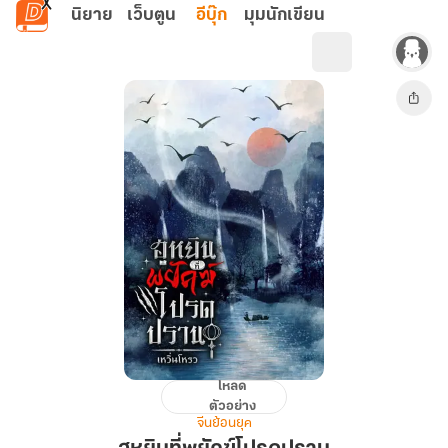
ข้ามไปยังเนื้อหาหลัก
นิยาย
เว็บตูน
อีบุ๊ก
มุมนักเขียน
โหลด
ฮู
ตัวอย่าง
หยิน
จีนย้อนยุค
ที่