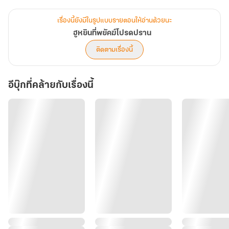
เขากับนาง...จะกลายเป็นทาสรักของกันและกัน!
ทั้วทั้งแผ่นดิน...ไม่มีสตรีใด น่าอิจฉายิ่งไปกว่า
เรื่องนี้ยังมีในรูปแบบรายตอนให้อ่านด้วยนะ
"หนานฮูหยิน" ของแม่ทัพทมิฬหนานอี้เฟยอีกแล้ว!!!
ฮูหยินที่พยัคฆ์โปรดปราน
ติดตามเรื่องนี้
อีบุ๊กที่คล้ายกับเรื่องนี้