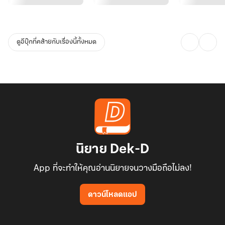
"……."
ดูอีบุ๊กที่คล้ายกับเรื่องนี้ทั้งหมด
"เธอเป็นคู่หมั้นพี่"
"……."
"ไม่ว่าจะด้วยเหตุผลอะไรก็ตาม เธอเป็นของพี่"
นิยาย Dek-D
**เฉพาะคนที่ซื้ออีบุ๊กจะได้อ่านตอนพิเศษ**
App ที่จะทำให้คุณอ่านนิยายจนวางมือถือไม่ลง!
*นักเขียนขอแนะนำให้เลือกอ่านแบบ PDF นะคะที่รัก
ดาวน์โหลดแอป
เพื่อภาพที่สวยงาม และตัวอักษรที่ไม่เลื่อนไปมา