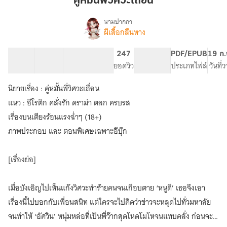
คู่หมั้นพี่วิศวะเถื่อน
วิศวะ
เถื่อน
นามปากกา
ผีเสื้อกลืนหาง
เรื่อง
คู่
หมั้น
23 ตอน
66.61K
428
247
PG ทั่วไป
PDF/EPUB
19 ก.
พี่
สารบัญ
จำนวนคำ
จำนวนหน้า (A5)
ยอดวิว
ระดับเนื้อหา
ประเภทไฟล์
วันที่
วิศวะ
เถื่อน
นิยายเรื่อง : คู่หมั้นพี่วิศวะเถื่อน
แนว : อีโรติก คลั่งรัก ดราม่า ตลก ครบรส
เรื่องบนเตียงร้อนแรงฉ่ำๆ (18+)
ภาพประกอบ และ ตอนพิเศษเฉพาะอีบุ๊ก
[เรื่องย่อ]
เมื่อบังเอิญไปเห็นแก๊งวิศวะทำร้ายคนจนเกือบตาย ‘หนูดี’ เธอจึงเอา
เรื่องนี้ไปบอกกับเพื่อนสนิท แต่ใครจะไปคิดว่าข่าวจะหลุดไปทั่วมหาลัย
จนทำให้ ‘อัศวิน’ หนุ่มหล่อที่เป็นพี่ว๊ากสุดโหดโมโหจนแทบคลั่ง ก่อนจะ