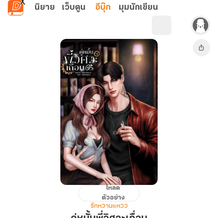
ข้ามไปยังเนื้อหาหลัก
นิยาย
เว็บตูน
อีบุ๊ก
มุมนักเขียน
โหลด
คู่
ตัวอย่าง
หมั้น
รักหวานแหวว
พี่