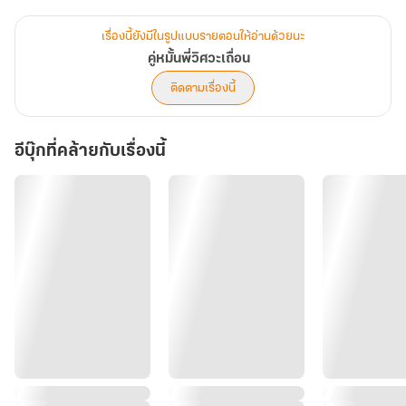
มารู้ทีหลังว่าผู้หญิงที่ทำให้ชีวิตเขาเกือบพังก็คือ ‘คู่หมั้นของเขาเอง’
เพราะตระกูลของเขากับเธอกำลังจะกลับมาดองกันเหมือนในอดีต ตาม
เรื่องนี้ยังมีในรูปแบบรายตอนให้อ่านด้วยนะ
พินัยกรรมระหว่างคุณปู่ทั้งสองครอบครัว
คู่หมั้นพี่วิศวะเถื่อน
ติดตามเรื่องนี้
นั่นจึงทำให้ทางสาวใสซื่อหนีไม่พ้นจากเสือร้าย เพราะเธอต้องจำใจไปอยู่
บ้านหลังเดียวกับเขา ในฐานะ "คู่หมั้น" ที่ไม่คู่ควร..
อีบุ๊กที่คล้ายกับเรื่องนี้
แต่ทว่าก็มีรุ่นพี่อีกคนอย่าง 'ยอร์ช' ที่แอบหลงรักหนูดีมาตลอด เขาไม่มี
ทางยอมให้งานหมั้นได้เกิดขึ้นเด็ดขาด เรื่องราววุ่นวายในรั้วมหาลัยและ
ขอบเวทีแฟชั่นจะเป็นอย่างไร โปรดติดตามต่อใน.. "คู่หมั้นพี่วิศวะเถื่อน"
"ฮะฮึก.. พี่อัศวิน.."
"ถ้าฉันบอกว่าเธอเหมาะสม คนอื่นก็ไม่มีสิทธิ์เสนอหน้ามาตัดสินใจเรื่อง
นี้"