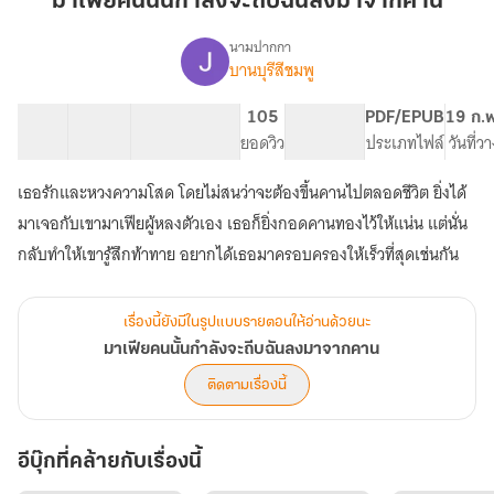
มาเฟียคนนั้นกำลังจะถีบฉันลงมาจากคาน
กำลัง
จะ
นามปากกา
บานบุรีสีชมพู
เรื่อง
ถีบ
มาเฟีย
ฉัน
คน
8 ตอน
9.24K
53
105
PG ทั่วไป
PDF/EPUB
19 ก.
ลง
นั้น
สารบัญ
จำนวนคำ
จำนวนหน้า (A5)
ยอดวิว
ระดับเนื้อหา
ประเภทไฟล์
วันที่ว
มา
กำลัง
จะ
จาก
เธอรักและหวงความโสด โดยไม่สนว่าจะต้องขึ้นคานไปตลอดชีวิต ยิ่งได้
ถีบ
คาน
ฉัน
มาเจอกับเขามาเฟียผู้หลงตัวเอง เธอก็ยิ่งกอดคานทองไว้ให้แน่น แต่นั่น
ลง
กลับทำให้เขารู้สึกท้าทาย อยากได้เธอมาครอบครองให้เร็วที่สุดเช่นกัน
มา
จาก
คาน
เรื่องนี้ยังมีในรูปแบบรายตอนให้อ่านด้วยนะ
มาเฟียคนนั้นกำลังจะถีบฉันลงมาจากคาน
ติดตามเรื่องนี้
อีบุ๊กที่คล้ายกับเรื่องนี้