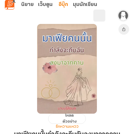
ข้ามไปยังเนื้อหาหลัก
นิยาย
เว็บตูน
อีบุ๊ก
มุมนักเขียน
โหลด
มาเฟีย
ตัวอย่าง
คน
รักหวานแหวว
นั้น