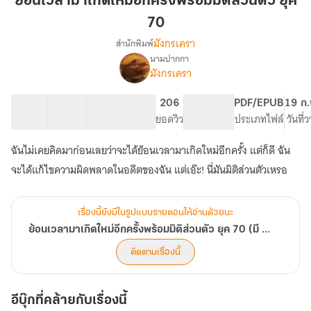
ย้อนเวลามาเกิดใหม่อีกครั้งพร้อมมิติส่วนตัว ยุค
เกิด
70
ใหม่
มังกรเครา
สำนักพิมพ์
อีก
นามปากกา
ครั้ง
เรื่อง
มังกรเครา
ย้อน
พร้อม
เวลา
มิติ
มา
32 ตอน
15.24K
128
206
PG ทั่วไป
PDF/EPUB
19 ก.
ส่วน
เกิด
สารบัญ
จำนวนคำ
จำนวนหน้า (A5)
ยอดวิว
ระดับเนื้อหา
ประเภทไฟล์
วันที่
ตัว
ใหม่
ยุค
อีก
ฉันไม่เคยคิดมาก่อนเลยว่าจะได้ย้อนเวลามาเกิดใหม่อีกครั้ง แต่ก็ดี ฉัน
ครั้ง
70
จะได้แก้ไขความผิดพลาดในอดีตของฉัน แต่เอ๊ะ! นี่มันมิติส่วนตัวเหรอ
พร้อม
มิติ
ส่วน
ตัว
เรื่องนี้ยังมีในรูปแบบรายตอนให้อ่านด้วยนะ
ยุค
ย้อนเวลามาเกิดใหม่อีกครั้งพร้อมมิติส่วนตัว ยุค 70 (มี E-BOOK)
70
ติดตามเรื่องนี้
(มี
E-
BOOK)
อีบุ๊กที่คล้ายกับเรื่องนี้