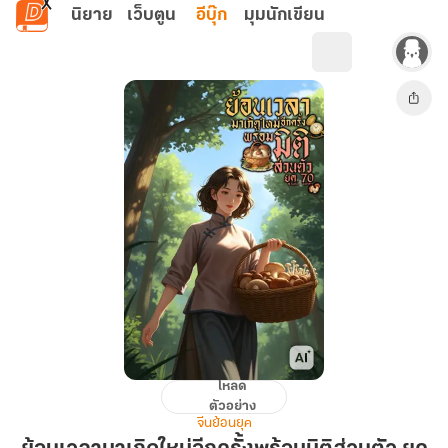
ข้ามไปยังเนื้อหาหลัก
นิยาย
เว็บตูน
อีบุ๊ก
มุมนักเขียน
โหลด
ย้อน
ตัวอย่าง
เวลา
จีนย้อนยุค
มา