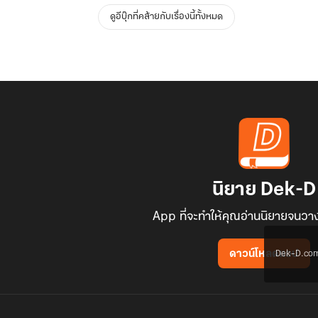
ดูอีบุ๊กที่คล้ายกับเรื่องนี้ทั้งหมด
นิยาย Dek-D
App ที่จะทำให้คุณอ่านนิยายจนวาง
Dek-D.com ใช
ดาวน์โหลดแอป