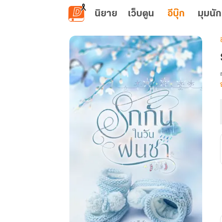
ข้ามไปยังเนื้อหาหลัก
นิยาย
เว็บตูน
อีบุ๊ก
มุมนัก
เ