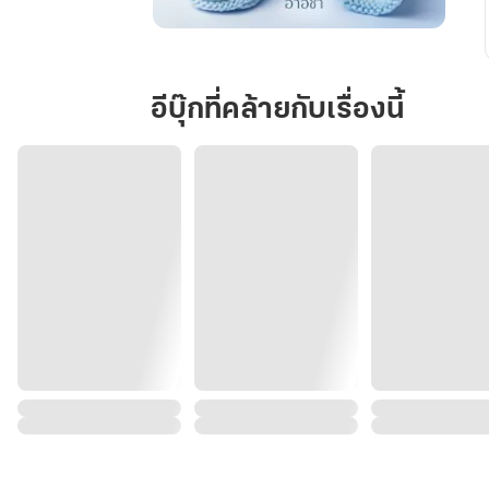
รัก
กัน
ใน
อีบุ๊กที่คล้ายกับเรื่องนี้
วัน
ฝนซา