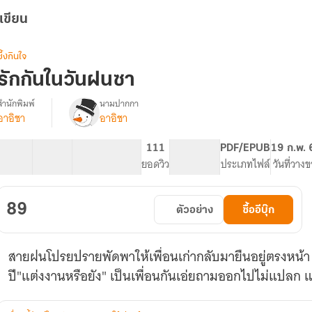
เขียน
ซึ้งกินใจ
รักกันในวันฝนซา
สำนักพิมพ์
นามปากกา
อาอิชา
อาอิชา
รื่อง
รัก
กัน
11 ตอน
14.98K
115
111
PG ทั่วไป
PDF/EPUB
19 ก.พ.
ใน
สารบัญ
จำนวนคำ
จำนวนหน้า (A5)
ยอดวิว
ระดับเนื้อหา
ประเภทไฟล์
วันที่วาง
วัน
ฝนซา
89
ตัวอย่าง
ซื้ออีบุ๊ก
สายฝนโปรยปรายพัดพาให้เพื่อนเก่ากลับมายืนอยู่ตรงหน้า
ปี"แต่งงานหรือยัง" เป็นเพื่อนกันเอ่ยถามออกไปไม่แปลก แต