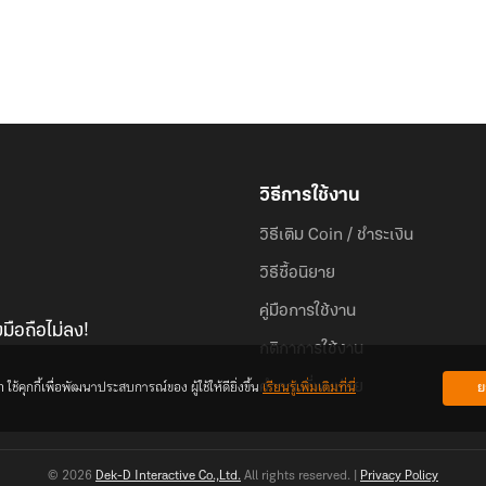
วิธีการใช้งาน
วิธีเติม Coin / ชำระเงิน
วิธีซื้อนิยาย
คู่มือการใช้งาน
มือถือไม่ลง!
กติกาการใช้งาน
้คุกกี้เพื่อพัฒนาประสบการณ์ของ ผู้ใช้ให้ดียิ่งขึ้น
เรียนรู้เพิ่มเติมที่นี่
ย
คำถามที่พบบ่อย
© 2026
Dek-D Interactive Co.,Ltd.
All rights reserved. |
Privacy Policy